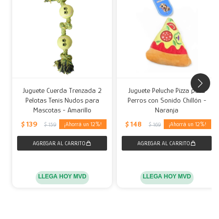
Juguete Cuerda Trenzada 2
Juguete Peluche Pizza para
Pelotas Tenis Nudos para
Perros con Sonido Chillón -
Mascotas - Amarillo
Naranja
$
139
$
148
12
12
$
159
$
169
LLEGA HOY MVD
LLEGA HOY MVD