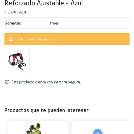
Reforzado Ajustable - Azul
Decoración
Accesorios
Mesas
Calefactores
Acolchados y Frazadas
R48 S AZUL
Garantía
1 mes
Accesorios para el hogar
Muebles Infantiles
Fundas
Este artículo está agotado.
Herramientas
Este producto cuenta con
compra segura.
Productos que te pueden interesar