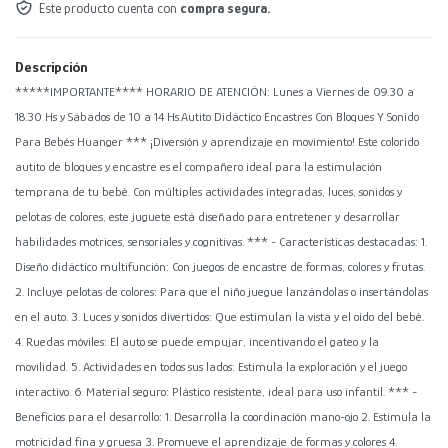
Este producto cuenta con
compra segura.
Descripción
*****IMPORTANTE**** HORARIO DE ATENCIÓN: Lunes a Viernes de 09.30 a
18.30 Hs y Sábados de 10 a 14 Hs.Autito Didáctico Encastres Con Bloques Y Sonido
Para Bebés Huanger *** ¡Diversión y aprendizaje en movimiento! Este colorido
autito de bloques y encastre es el compañero ideal para la estimulación
temprana de tu bebé. Con múltiples actividades integradas, luces, sonidos y
pelotas de colores, este juguete está diseñado para entretener y desarrollar
habilidades motrices, sensoriales y cognitivas. *** - Características destacadas: 1.
Diseño didáctico multifunción: Con juegos de encastre de formas, colores y frutas.
2. Incluye pelotas de colores: Para que el niño juegue lanzándolas o insertándolas
en el auto. 3. Luces y sonidos divertidos: Que estimulan la vista y el oído del bebé.
4. Ruedas móviles: El auto se puede empujar, incentivando el gateo y la
movilidad. 5. Actividades en todos sus lados: Estimula la exploración y el juego
interactivo. 6. Material seguro: Plástico resistente, ideal para uso infantil. *** -
Beneficios para el desarrollo: 1. Desarrolla la coordinación mano-ojo 2. Estimula la
motricidad fina y gruesa 3. Promueve el aprendizaje de formas y colores 4.