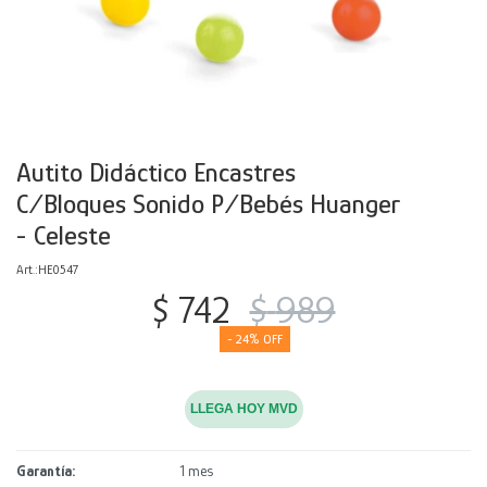
Decoración
Accesorios
Mesas
Calefactores
Acolchados y Frazadas
Accesorios para el hogar
Muebles Infantiles
Fundas
Herramientas
Autito Didáctico Encastres
C/Bloques Sonido P/Bebés Huanger
- Celeste
HE0547
$
742
$
989
24
LLEGA HOY MVD
Garantía
1 mes