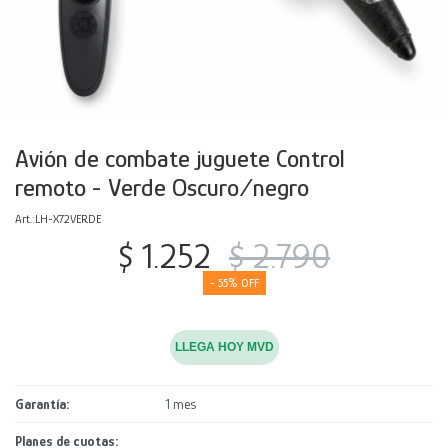
Decoración
Accesorios
Mesas
Calefactores
Acolchados y Frazadas
Accesorios para el hogar
Muebles Infantiles
Fundas
Herramientas
Avión de combate juguete Control
remoto - Verde Oscuro/negro
LH-X72VERDE
$
1.252
$
2.790
55
LLEGA HOY MVD
Garantía
1 mes
Planes de cuotas: