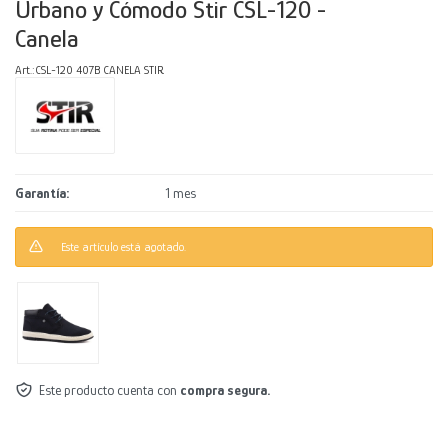
Urbano y Cómodo Stir CSL-120 -
Canela
Decoración
Accesorios
Mesas
Calefactores
Acolchados y Frazadas
CSL-120 407B CANELA STIR
Accesorios para el hogar
Muebles Infantiles
Fundas
Herramientas
Garantía
1 mes
Este artículo está agotado.
Este producto cuenta con
compra segura.