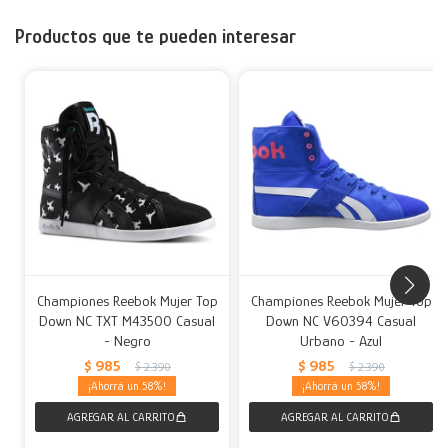
Productos que te pueden interesar
Championes Reebok Mujer Top
Championes Reebok Mujer Top
Down NC TXT M43500 Casual
Down NC V60394 Casual
- Negro
Urbano - Azul
$
985
$
985
$
2.390
$
2.390
58
58