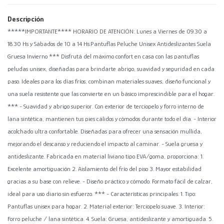
Descripción
*****IMPORTANTE**** HORARIO DE ATENCIÓN: Lunes a Viernes de 09.30 a
18.30 Hs y Sábados de 10 a 14 Hs.Pantuflas Peluche Unisex Antideslizantes Suela
Gruesa Invierno *** Disfrutá del máximo confort en casa con las pantuflas
peludas unisex, diseñadas para brindarte abrigo, suavidad y seguridad en cada
paso. Ideales para los días fríos, combinan materiales suaves, diseño funcional y
una suela resistente que las convierte en un básico imprescindible para el hogar.
*** - Suavidad y abrigo superior. Con exterior de terciopelo y forro interno de
lana sintética, mantienen tus pies cálidos y cómodos durante todo el día. - Interior
acolchado ultra confortable. Diseñadas para ofrecer una sensación mullida,
mejorando el descanso y reduciendo el impacto al caminar. - Suela gruesa y
antideslizante. Fabricada en material liviano tipo EVA/goma, proporciona: 1.
Excelente amortiguación 2. Aislamiento del frío del piso 3. Mayor estabilidad
gracias a su base con relieve. - Diseño práctico y cómodo. Formato fácil de calzar,
ideal para uso diario sin esfuerzo. *** - Características principales. 1. Tipo:
Pantuflas unisex para hogar. 2. Material exterior: Terciopelo suave. 3. Interior:
Forro peluche / lana sintética. 4. Suela: Gruesa, antideslizante y amortiguada. 5.