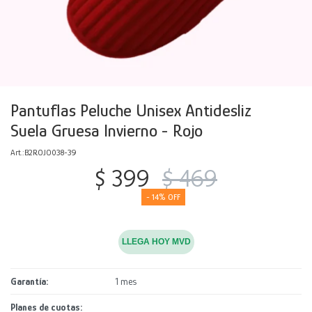
Decoración
Accesorios
Mesas
Calefactores
Acolchados y Frazadas
Accesorios para el hogar
Muebles Infantiles
Fundas
Herramientas
Pantuflas Peluche Unisex Antidesliz
Suela Gruesa Invierno - Rojo
B2ROJO038-39
$
399
$
469
14
LLEGA HOY MVD
Garantía
1 mes
Planes de cuotas: