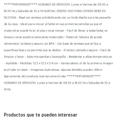
*****IMPORTANTE**** HORARIO DE ATENCIÓN: Lunes a Viernes de 09.30 a
18.30 Hs y Sábados de 10 a 14 Hs.BOWL DISEÑO OSO PARA COMIDA BEBÉ EN
SILICONA - Bowl con ventosa antideslizante con un lindo diseño para los pequeño
de la casa - Ideal para iniciar al bebé en sus primeras comidas ya que el
material se puede tirar al piso y no se rompe - Fácil de llevar a todos lados, es
liviano y no se quiebra como otros materiales - Material: Silicona de grado
alimenticio, no tóxico y seguro, sin BPA - Con base de ventosa que se fija a
superficies lisas y no permite que se deslice - Práctico, cómodo y seguro - Fácil de
limpiar y lavar - Apto microondas y lavavajilla - Resistente a altas temperaturas
- Apilable - Medidas: 12.5 x 12.3 x 5.4 cm - Varios colores, el de la primera imagen
es el color en stock - Imágenes ilustrativas, algunos detalles pueden diferir
ligeramente del producto real así como el color *****IMPORTANTE****
HORARIO DE ATENCIÓN: Lunes a Viernes de 09.30 a 18.30 Hs y Sábados de 10 a
14 Hs.
Productos que te pueden interesar