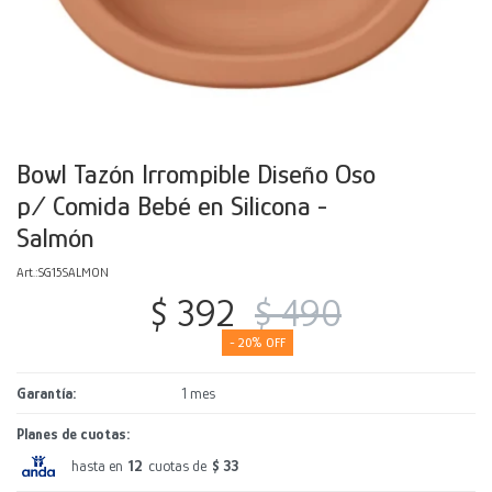
Decoración
Accesorios
Mesas
Calefactores
Acolchados y Frazadas
Accesorios para el hogar
Muebles Infantiles
Fundas
Herramientas
Bowl Tazón Irrompible Diseño Oso
p/ Comida Bebé en Silicona -
Salmón
SG15SALMON
$
392
$
490
20
Garantía
1 mes
Planes de cuotas:
hasta en
12
cuotas de
$ 33