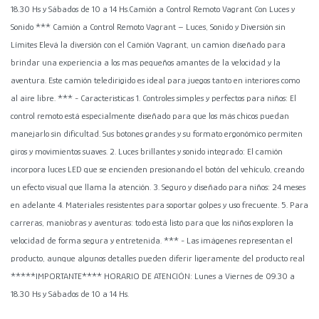
18.30 Hs y Sábados de 10 a 14 Hs.Camión a Control Remoto Vagrant Con Luces y
Sonido *** Camión a Control Remoto Vagrant – Luces, Sonido y Diversión sin
Límites Elevá la diversión con el Camión Vagrant, un camion diseñado para
brindar una experiencia a los mas pequeños amantes de la velocidad y la
aventura. Este camión teledirigido es ideal para juegos tanto en interiores como
al aire libre. *** - Caracteristicas 1. Controles simples y perfectos para niños: El
control remoto está especialmente diseñado para que los más chicos puedan
manejarlo sin dificultad. Sus botones grandes y su formato ergonómico permiten
giros y movimientos suaves. 2. Luces brillantes y sonido integrado: El camión
incorpora luces LED que se encienden presionando el botón del vehículo, creando
un efecto visual que llama la atención. 3. Seguro y diseñado para niños: 24 meses
en adelante 4. Materiales resistentes para soportar golpes y uso frecuente. 5. Para
carreras, maniobras y aventuras: todo está listo para que los niños exploren la
velocidad de forma segura y entretenida. *** - Las imágenes representan el
producto, aunque algunos detalles pueden diferir ligeramente del producto real
*****IMPORTANTE**** HORARIO DE ATENCIÓN: Lunes a Viernes de 09.30 a
18.30 Hs y Sábados de 10 a 14 Hs.