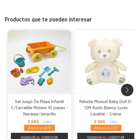
Productos que te pueden interesar
Set Juego De Playa Infantil
Peluche Musical Baby Doll 0-
C/Carretilla Moldes 10 piezas -
12M Ruido Blanco Luces
Naranja/amarillo
Lavable - Crema
$
686
$
686
$
880
$
880
22
22