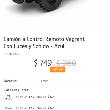
Decoración
Accesorios
Mesas
Calefactores
Acolchados y Frazadas
Accesorios para el hogar
Muebles Infantiles
Fundas
Herramientas
Camión a Control Remoto Vagrant
Con Luces y Sonido - Azul
ML-5632
$
749
$
960
21
Garantía
1 mes
Planes de cuotas:
hasta en
12
cuotas de
$ 62
hasta en
12
cuotas de
$ 62