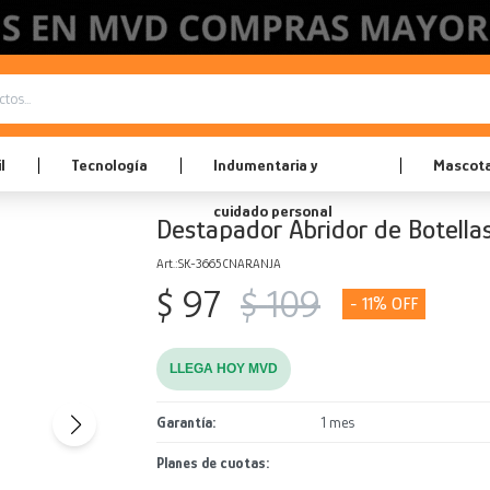
l
Tecnología
Indumentaria y
Mascot
cuidado personal
Destapador Abridor de Botellas
SK-3665CNARANJA
$
97
$
109
11
LLEGA HOY MVD
Garantía
1 mes
Planes de cuotas: