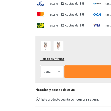
hasta en
12
cuotas de
$ 8
hast
hasta en
12
cuotas de
$ 8
hast
hasta en
12
cuotas de
$ 8
hast
UBICAR EN TIENDA
1
Métodos y costos de envío
Este producto cuenta con
compra segura.