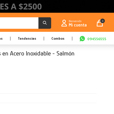
0
as
Tendencias
Combos
094556555
 en Acero Inoxidable - Salmón