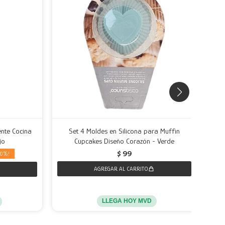
ente Cocina
Set 4 Moldes en Silicona para Muffin
P
jo
Cupcakes Diseño Corazón - Verde
$
99
0
LLEGA HOY MVD