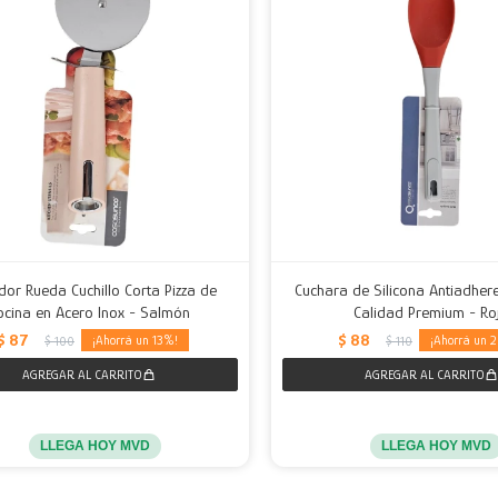
dor Rueda Cuchillo Corta Pizza de
Cuchara de Silicona Antiadher
ocina en Acero Inox - Salmón
Calidad Premium - Ro
$
87
$
88
13
2
$
100
$
110
LLEGA HOY MVD
LLEGA HOY MVD