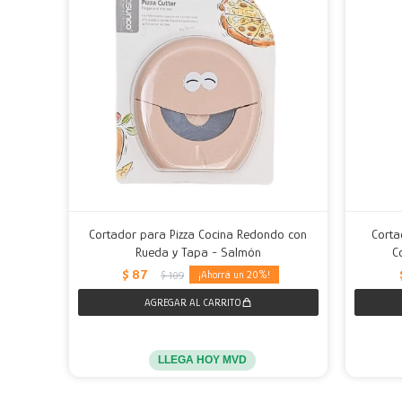
Cortador para Pizza Cocina Redondo con
Corta
Rueda y Tapa - Salmón
C
$
87
20
$
109
LLEGA HOY MVD