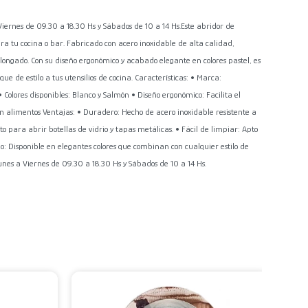
es de 09.30 a 18.30 Hs y Sábados de 10 a 14 Hs.Este abridor de
a tu cocina o bar. Fabricado con acero inoxidable de alta calidad,
longado. Con su diseño ergonómico y acabado elegante en colores pastel, es
e de estilo a tus utensilios de cocina. Características: • Marca:
olores disponibles: Blanco y Salmón • Diseño ergonómico: Facilita el
n alimentos Ventajas: • Duradero: Hecho de acero inoxidable resistente a
cto para abrir botellas de vidrio y tapas metálicas. • Fácil de limpiar: Apto
o: Disponible en elegantes colores que combinan con cualquier estilo de
 a Viernes de 09.30 a 18.30 Hs y Sábados de 10 a 14 Hs.