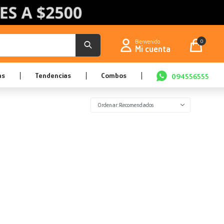
0
as
Tendencias
Combos
094556555
Recomendados