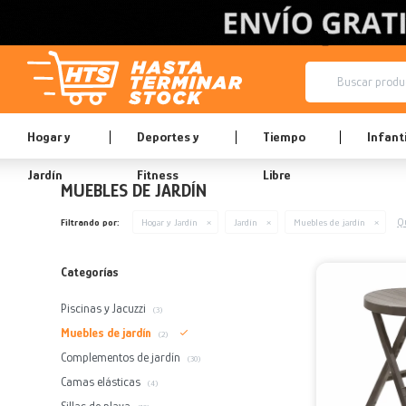
Hogar y
Deportes y
Tiempo
Infanti
Jardín
Fitness
Libre
MUEBLES DE JARDÍN
Qu
Filtrando por:
Hogar y Jardín
Jardín
Muebles de jardín
Categorías
Piscinas y Jacuzzi
(3)
Muebles de jardín
(2)
Complementos de jardín
(30)
Camas elásticas
(4)