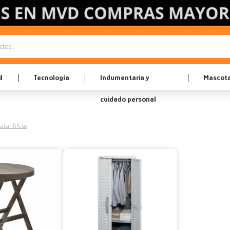
l
Tecnología
Indumentaria y
Mascot
cuidado personal
itar filtros