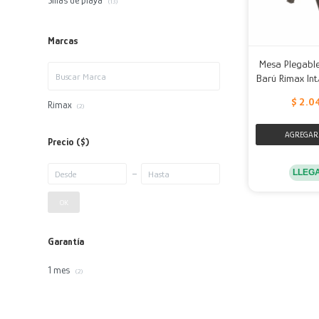
Sillas de playa
(13)
Marcas
Mesa Plegable
Barú Rimax Int
$
2.0
Rimax
(2)
Precio
($)
LLEG
OK
Garantía
1 mes
(2)