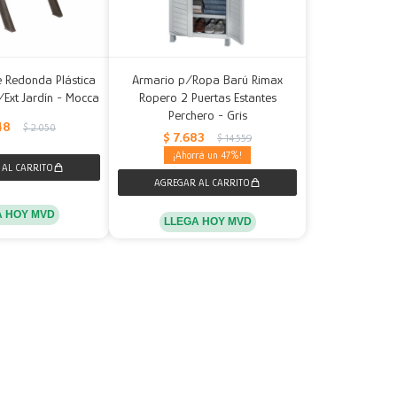
 Redonda Plástica
Armario p/Ropa Barú Rimax
/Ext Jardín - Mocca
Ropero 2 Puertas Estantes
Perchero - Gris
48
$
2.050
$
7.683
$
14.559
47
A HOY MVD
LLEGA HOY MVD