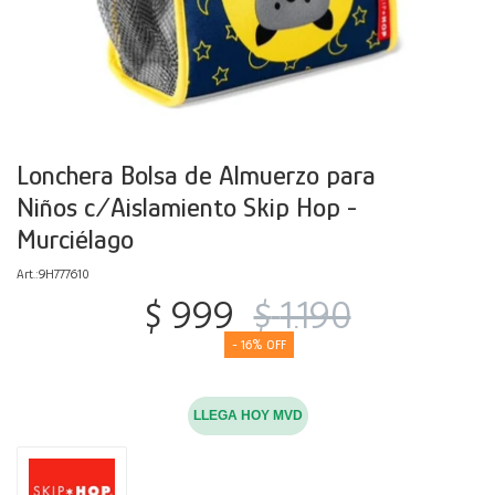
Decoración
Accesorios
Mesas
Calefactores
Acolchados y Frazadas
Accesorios para el hogar
Muebles Infantiles
Fundas
Herramientas
Lonchera Bolsa de Almuerzo para
Niños c/Aislamiento Skip Hop -
Murciélago
9H777610
$
999
$
1.190
16
LLEGA HOY MVD