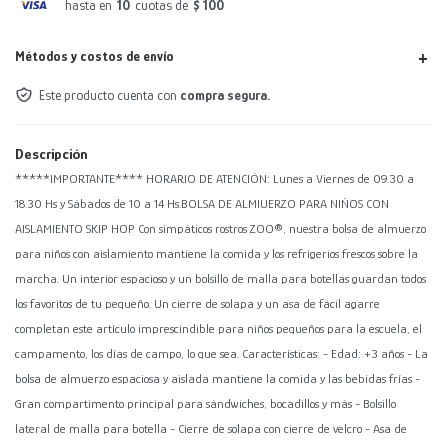
hasta en
10
cuotas de
$ 100
Métodos y costos de envío
Este producto cuenta con
compra segura.
Descripción
*****IMPORTANTE**** HORARIO DE ATENCIÓN: Lunes a Viernes de 09.30 a
18.30 Hs y Sábados de 10 a 14 Hs.BOLSA DE ALMIUERZO PARA NIÑOS CON
AISLAMIENTO SKIP HOP Con simpáticos rostros ZOO®, nuestra bolsa de almuerzo
para niños con aislamiento mantiene la comida y los refrigerios frescos sobre la
marcha. Un interior espacioso y un bolsillo de malla para botellas guardan todos
los favoritos de tu pequeño. Un cierre de solapa y un asa de fácil agarre
completan este artículo imprescindible para niños pequeños para la escuela, el
campamento, los días de campo, lo que sea. Características: - Edad: +3 años - La
bolsa de almuerzo espaciosa y aislada mantiene la comida y las bebidas frías -
Gran compartimento principal para sándwiches, bocadillos y más - Bolsillo
lateral de malla para botella - Cierre de solapa con cierre de velcro - Asa de