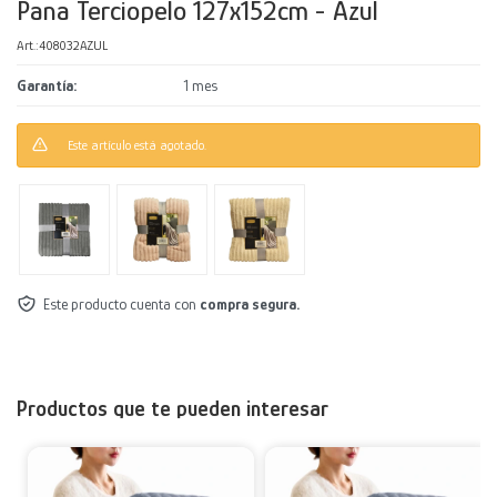
Pana Terciopelo 127x152cm - Azul
Decoración
Accesorios
Mesas
Calefactores
Acolchados y Frazadas
408032AZUL
Garantía
1 mes
Accesorios para el hogar
Muebles Infantiles
Fundas
Este artículo está agotado.
Herramientas
Este producto cuenta con
compra segura.
Productos que te pueden interesar