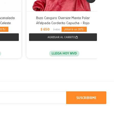
 Acanalada
Buzo Canguro Oversize Manta Polar
Celeste
Afelpada Corderito Capucha - Rojo
$
650
10
26
$
890
LLEGA HOY MVD
SUSCRIBIRME