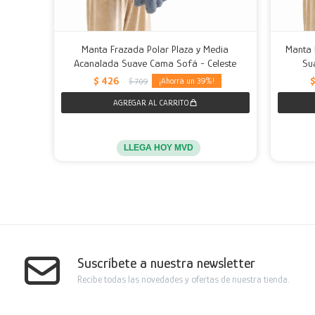
Manta Frazada Polar Plaza y Media
Manta 
Acanalada Suave Cama Sofá - Celeste
Su
$
426
39
$
709
LLEGA HOY MVD
Suscríbete a nuestra newsletter
Recibe todas las novedades y ofertas de nuestra tienda.