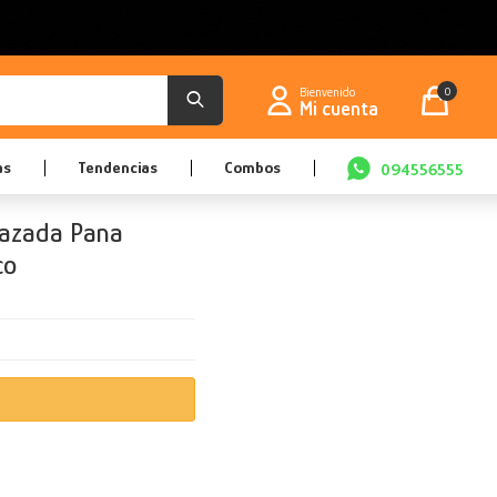
0
as
Tendencias
Combos
094556555
razada Pana
co