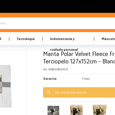
l
Tecnología
Indumentaria y
Mascot
cuidado personal
Manta Polar Velvet Fleece F
Terciopelo 127x152cm - Blan
408032BLANCO
Garantía
1 mes
Este artículo está agotado.