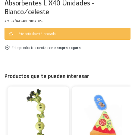
Absorbentes L X40 Unidades -
Blanco/celeste
Decoración
Accesorios
Mesas
Calefactores
Acolchados y Frazadas
PAÑALX40UNIDADES-L
Accesorios para el hogar
Muebles Infantiles
Fundas
Este artículo está agotado.
Herramientas
Este producto cuenta con
compra segura.
Productos que te pueden interesar