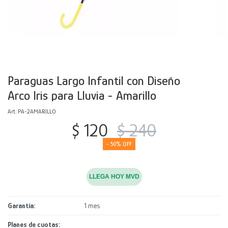
Decoración
Accesorios
Mesas
Calefactores
Acolchados y Frazadas
Accesorios para el hogar
Muebles Infantiles
Fundas
Herramientas
Paraguas Largo Infantil con Diseño
Arco Iris para Lluvia - Amarillo
PA-2AMARILLO
$
120
$
240
50
LLEGA HOY MVD
Garantía
1 mes
Planes de cuotas: