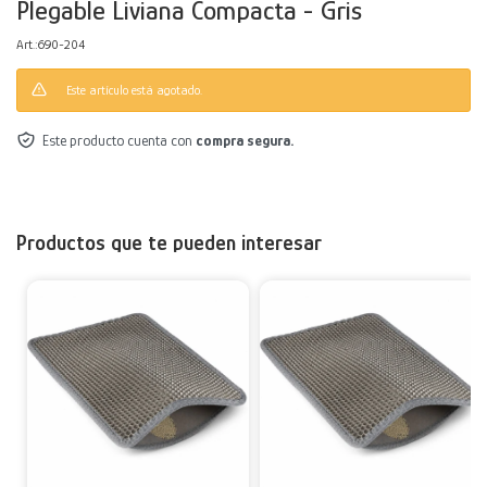
Plegable Liviana Compacta - Gris
Decoración
Accesorios
Mesas
Calefactores
Acolchados y Frazadas
690-204
Este artículo está agotado.
Accesorios para el hogar
Muebles Infantiles
Fundas
Este producto cuenta con
compra segura.
Herramientas
Productos que te pueden interesar