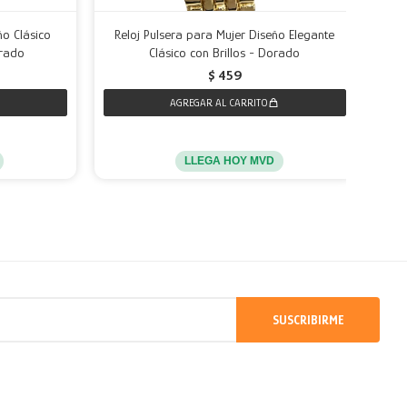
ño Clásico
Reloj Pulsera para Mujer Diseño Elegante
Rel
orado
Clásico con Brillos - Dorado
$
459
LLEGA HOY MVD
SUSCRIBIRME