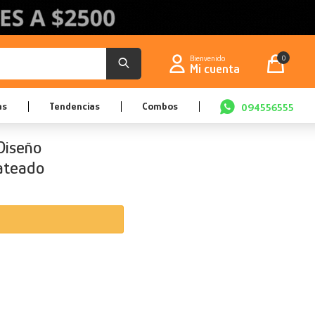
0
as
Tendencias
Combos
094556555
Diseño
lateado