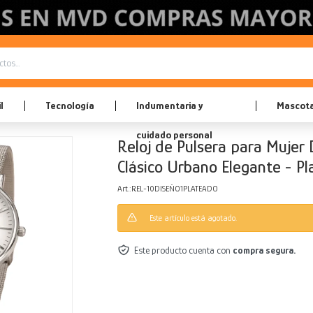
l
Tecnología
Indumentaria y
Mascot
cuidado personal
Reloj de Pulsera para Mujer 
Clásico Urbano Elegante - P
REL-10DISEÑO1PLATEADO
Este artículo está agotado.
Este producto cuenta con
compra segura.