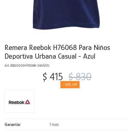
Decoración
Accesorios
Mesas
Calefactores
Acolchados y Frazadas
Accesorios para el hogar
Muebles Infantiles
Fundas
Herramientas
Remera Reebok H76068 Para Niños
Deportiva Urbana Casual - Azul
RB20000H76068-34AÑOS
$
415
$
830
50
Garantía
1 mes