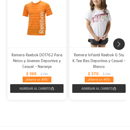
Remera Reebok D01762 Para
Remera Infantil Reebok G Stu
Niños y Jóvenes Deportiva y
K Tee Bas Deportiva y Casual -
Casual - Naranja
Blanco
$
360
$
370
$
719
$
739
49
49