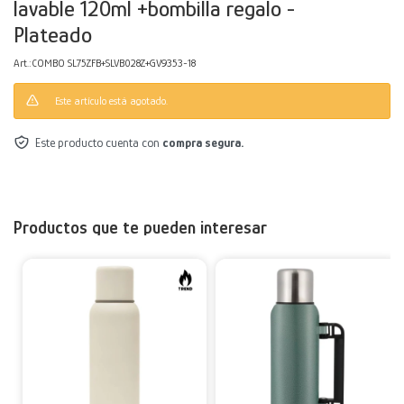
lavable 120ml +bombilla regalo -
Plateado
Decoración
Accesorios
Mesas
Calefactores
Acolchados y Frazadas
COMBO SL75ZFB+SLVB028Z+GV9353-18
Accesorios para el hogar
Muebles Infantiles
Fundas
Este artículo está agotado.
Herramientas
Este producto cuenta con
compra segura.
Productos que te pueden interesar