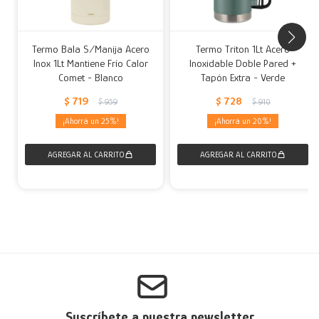
Termo Bala S/Manija Acero
Termo Triton 1Lt Acero
Inox 1Lt Mantiene Frío Calor
Inoxidable Doble Pared +
Comet - Blanco
Tapón Extra - Verde
$
719
$
728
$
959
$
910
25
20
Suscríbete a nuestra newsletter