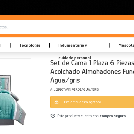
l
Tecnología
Indumentaria y
Mascot
cuidado personal
Set de Cama 1 Plaza 6 Pieza
Acolchado Almohadones Fun
Agua/gris
2995TWIN VERDEAGUA/GRIS
Este artículo está agotado.
Este producto cuenta con
compra segura.