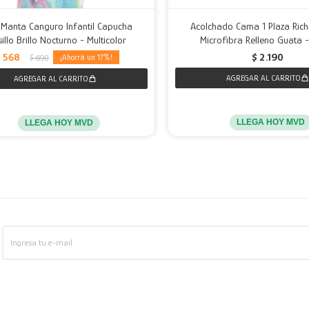
 Manta Canguro Infantil Capucha
Acolchado Cama 1 Plaza Ric
sillo Brillo Nocturno - Multicolor
Microfibra Relleno Guata 
$
568
$
2.190
17
$
690
LLEGA HOY MVD
LLEGA HOY MVD