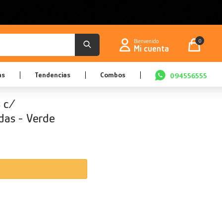
0
as
Tendencias
Combos
094556555
s c/
das - Verde