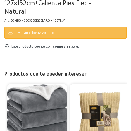
127x152cm+Calienta Pies Eléc -
Natural
Decoración
Accesorios
Mesas
Calefactores
Acolchados y Frazadas
COMBO 408032BEIGECLARO + 1007NAT
Accesorios para el hogar
Muebles Infantiles
Fundas
Este artículo está agotado.
Herramientas
Este producto cuenta con
compra segura.
Productos que te pueden interesar