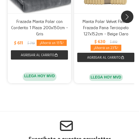
Frazada Manta Polar con
Manta Polar Velvet Fleece
Corderito 1 Plaza 200x150cm -
Frazada Pana Terciopelo
Gris
127x152cm - Beige Claro
$
630
$
819
$
611
15
$
719
23
LLEGA HOY MVD
LLEGA HOY MVD