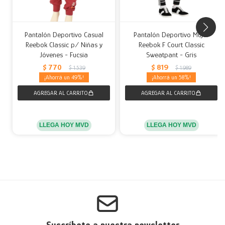
Pantalón Deportivo Casual
Pantalón Deportivo Mujer
Reebok Classic p/ Niñas y
Reebok F Court Classic
Jóvenes - Fucsia
Sweatpant - Gris
$
770
$
819
$
1.539
$
1.989
49
58
LLEGA HOY MVD
LLEGA HOY MVD