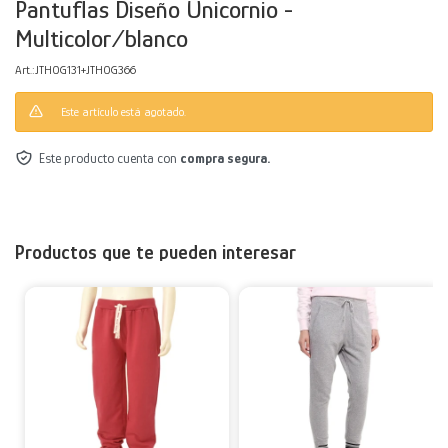
Pantuflas Diseño Unicornio -
Multicolor/blanco
Decoración
Accesorios
Mesas
Calefactores
Acolchados y Frazadas
JTHOG131+JTHOG366
Accesorios para el hogar
Muebles Infantiles
Fundas
Este artículo está agotado.
Herramientas
Este producto cuenta con
compra segura.
Productos que te pueden interesar