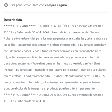
Este producto cuenta con
compra segura.
Descripción
*****IMPORTANTE**** HORARIO DE ATENCIÓN: Lunes a Viernes de 09.30 a
18.30 Hs y Sábados de 10 a 14 Hs.Set Infantil de Auriculares con Micrófono +
Pulsera y Monedero - Set para los más pequeños a los cuales les gusta la música y
los brillos - Los auriculares tienen micrófono incorporado, la pulsera es cómoda y
fácil de sacar y poner, y por último, el monedero con cierre y enganche para
colgar tiene espacio suficiente para los auriculares y pulsera, opero también
para otros accesorios - Todo el set tiene un hermoso y divertido diseño - El set
incluye: 1 pulsera slap, 1 monedero con llavero para colgar, 1 par de auriculares
con micrófono - Edad recomendada: + 5 Años - Medidas monedero: 8 x 10 x 3.5
cm (ancho-alto-profundidad) - Las imágenes representan el producto real,
aunque el color de la imagen y el producto pueden diferir ligeramente
*****IMPORTANTE**** HORARIO DE ATENCIÓN: Lunes a Viernes de 09.30 a
18.30 Hs y Sábados de 10 a 14 Hs.