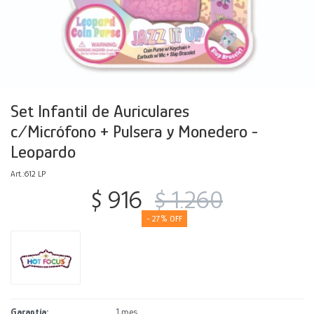
Decoración
Accesorios
Mesas
Calefactores
Acolchados y Frazadas
Accesorios para el hogar
Muebles Infantiles
Fundas
Herramientas
Set Infantil de Auriculares
c/Micrófono + Pulsera y Monedero -
Leopardo
612 LP
$
916
$
1.260
27
Garantía
1 mes