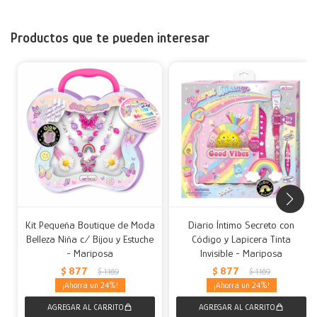
Productos que te pueden interesar
Kit Pequeña Boutique de Moda
Diario Íntimo Secreto con
Belleza Niña c/ Bijou y Estuche
Código y Lapicera Tinta
- Mariposa
Invisible - Mariposa
$
877
$
877
$
1.169
$
1.169
24
24