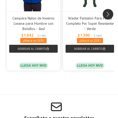
Campera Nylon de Invierno
Wader Pantalon Para Pesca
Liviana para Hombre con
Completo Pvc Super Resistente
Bolsillos - Azul
- Verde
$
1.042
$
1.390
$
1.489
$
1.860
30
25
LLEGA HOY MVD
LLEGA HOY MVD