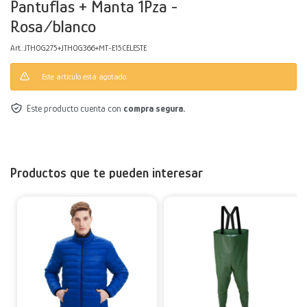
Pantuflas + Manta 1Pza -
Rosa/blanco
Decoración
Accesorios
Mesas
Calefactores
Acolchados y Frazadas
JTHOG275+JTHOG366+MT-E15CELESTE
Accesorios para el hogar
Muebles Infantiles
Fundas
Este artículo está agotado.
Herramientas
Este producto cuenta con
compra segura.
Productos que te pueden interesar