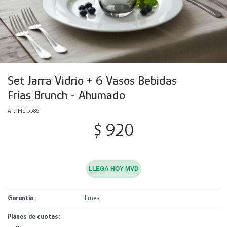
Decoración
Accesorios
Mesas
Calefactores
Acolchados y Frazadas
Accesorios para el hogar
Muebles Infantiles
Fundas
Herramientas
Set Jarra Vidrio + 6 Vasos Bebidas
Frias Brunch - Ahumado
ML-5586
$
920
LLEGA HOY MVD
Garantía
1 mes
Planes de cuotas: