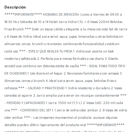
Descripción
*****IMPORTANTE**** HORARIO DE ATENCIÓN: Lunes a Viernes de 09.30 a
18.30 Hs y Sábados de 10 a 14 Hs.Set Jarra Vidrio 1,5L + 6 Vasos 220ml Bebidas
Frias Brunch *** Dale un toque cálido y elegante a tu mesa con este Set de Jarra
y 6 Vasos de Vidrio. Ideal para servir agua, jugos, limonadas u otras bebidas en
almuerzos, cenas, brunch o reuniones, combinando funcionalidad y estilo en
cada uso. *** - ESTILO QUE REALZA TU MESA 1. Vidrio que aporta un look
moderno y sofisticado 2. Perfecto para mesas formales o uso diario 3. Diseño
versátil que combina con distintos estilos de vajilla *** - IDEAL PARA TODO TIPO
DE OCASIONES 1. Uso diario en el hogar 2. Reuniones familiares o con amigos 3.
Almuerzos, cenas y brunch 4. Ideal para servir agua, jugos, bebidas frías o
refrescos *** - CALIDAD Y PRACTICIDAD 1. Vidrio resistente y duradero 2. Vasos
cómodos al agarre 3. Jarra amplia para servir sin recargar constantemente ***
- MEDIDAS Y CAPACIDADES 1. Jarra: 1500 ml (1,5 L) 2. Vasos (x6): 220 ml cada
uno *** - CONTENIDO DEL SET 1. 1 Jarra de vidrio color ámbar 2. 6 Vasos de vidrio
color ámbar *** - Las imágenes representan el producto, aunque algunos
detalles pueden diferir ligeramente del producto real *****IMPORTANTE****