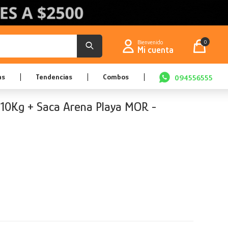
0
as
Tendencias
Combos
094556555
o 110Kg + Saca Arena Playa MOR -