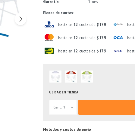
Garantía
1 mes
Planes de cuotas:
hasta en
12
cuotas de
$ 179
hast
hasta en
12
cuotas de
$ 179
hast
hasta en
12
cuotas de
$ 179
hast
UBICAR EN TIENDA
1
Métodos y costos de envío