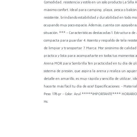
Comodidad, resistencia y estilo en un solo producto La Silla 
máximo confort. Ideal para camping, playa, pesca o balcón,
resistente, brindando estabilidad y durabilidad en todo mom
ocupando muy poco espacio. Además, cuenta con apoyabraz
situación. *** - Características destacadas 1. Estructura de 
compacta para guardar 4. Asiento y respaldo de tela resisten
de limpiar y transportar 7. Marca: Mor sinónimo de calida
práctica y lista para acompañarte en todos tus momentos al
Arena MOR para Sombrilla Ten practicidad en tu día de pl
sistema de presión, que aspira la arena y realiza un agujer
detalle en amarillo, es muy rápida y sencilla de utilizar, 
hacerte más fácil tu día de ocio! Especificaciones: - Mater
Peso: 178 gr - Color: Azul *****IMPORTANTE**** HORARIO D
Hs.