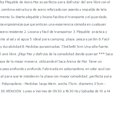
Alta Plegable de Acero Mor es perfecta para disfrutar del aire libre con el
 combina estructura de acero reforzado con asiento y respaldo de tela
ento. Su diseño plegable y liviano facilita el transporte y el guardado,
os ergonómicos que garantizan una experiencia cómoda en cualquier
acero resistente 2. Liviana y fácil de transportar 3. Plegable: práctica y
te al sol y al agua 5. Ideal para camping, playa, pesca o jardín 6. Fácil
d y durabilidad 8. Medidas aproximadas: 73x43x49,5cm Una silla fuerte,
 aire libre. ¡Elegí Mor y disfrutá de la comodidad donde quieras! *** Saca
aya de la mejor manera, utilizando el Saca Arena de Mor. Tiene un
o poco profundo y profundo. Fabricada en polipropileno, en color azul con
ideal para que te instales en la playa con mayor comodidad, ¡perfecta para
ial: Polipropileno - Medidas: largo 44cm, ancho 7.5cm, diámetro 3.5cm -
E ATENCIÓN: Lunes a Viernes de 09.30 a 18.30 Hs y Sábados de 10 a 14