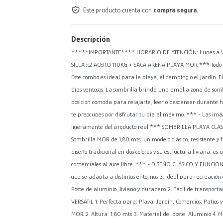
Este producto cuenta con
compra segura.
Descripción
*****IMPORTANTE**** HORARIO DE ATENCIÓN: Lunes a Vier
SILLA x2 ACERO 110KG + SACA ARENA PLAYA MOR *** Todo lo q
Este combo es ideal para la playa, el camping o el jardín. E
días ventosos. La sombrilla brinda una amplia zona de somb
posición cómoda para relajarte, leer o descansar durante hor
te preocupes por disfrutar tu día al máximo. *** - Las im
ligeramente del producto real *** SOMBRILLA PLAYA CLÁS
Sombrilla MOR de 1,80 mts, un modelo clásico, resistente y 
diseño tradicional en dos colores y su estructura liviana, es
comerciales al aire libre. *** - DISEÑO CLÁSICO Y FUNCIONA
que se adapta a distintos entornos 3. Ideal para recreación 
Poste de aluminio, liviano y duradero 2. Fácil de transport
VERSÁTIL 1. Perfecta para: Playa, Jardín, Comercios, Patios 
MOR 2. Altura: 1,80 mts 3. Material del poste: Aluminio 4. 