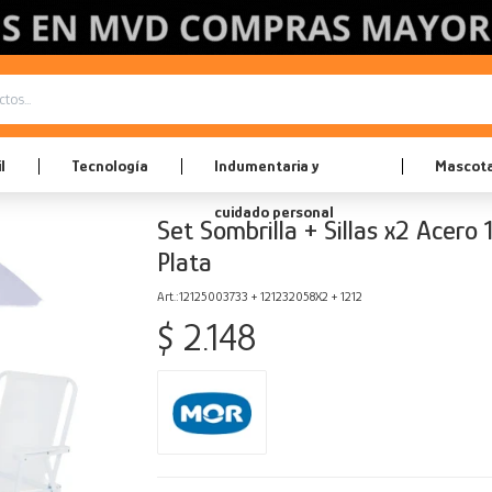
l
Tecnología
Indumentaria y
Mascot
cuidado personal
Set Sombrilla + Sillas x2 Acer
Plata
12125003733 + 121232058X2 + 1212
$
2.148