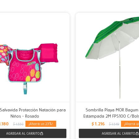
Salvavida Protección Natación para
Sombrilla Playa MOR Bagu
Niños - Rosado
Estampada 2M FPS100 C/Bols
1.180
$
1.216
23
$
1.550
$
1.549