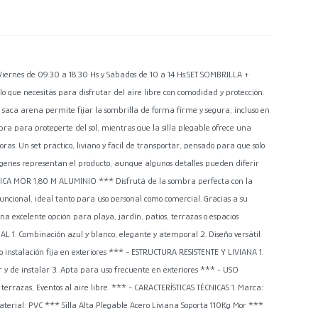
nes de 09.30 a 18.30 Hs y Sábados de 10 a 14 Hs.SET SOMBRILLA +
ue necesitás para disfrutar del aire libre con comodidad y protección.
l saca arena permite fijar la sombrilla de forma firme y segura, incluso en
ra para protegerte del sol, mientras que la silla plegable ofrece una
as. Un set práctico, liviano y fácil de transportar, pensado para que solo
ágenes representan el producto, aunque algunos detalles pueden diferir
ICA MOR 1,80 M ALUMINIO *** Disfrutá de la sombra perfecta con la
funcional, ideal tanto para uso personal como comercial. Gracias a su
 una excelente opción para playa, jardín, patios, terrazas o espacios
L 1. Combinación azul y blanco, elegante y atemporal 2. Diseño versátil
o instalación fija en exteriores *** - ESTRUCTURA RESISTENTE Y LIVIANA 1.
ar y de instalar 3. Apta para uso frecuente en exteriores *** - USO
y terrazas, Eventos al aire libre. *** - CARACTERÍSTICAS TÉCNICAS 1. Marca:
Material: PVC *** Silla Alta Plegable Acero Liviana Soporta 110Kg Mor ***