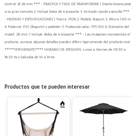
central: Ø 28 mm *** - PRÁCTICA Y FÁCIL DE TRANSPORTAR 1. Diseño liviano pese
a su gran tamaño 2. Incluye bolsa de transporte 3. Armado rápido y sencillo ***
- MEDIDAS Y ESPECIFICACIONES 1. Marca: MOR 2. Modelo: Bagum 3. Altura 1,90 m
4. Material: PVC (Bagum) y poliéster 5. Protección solar: FPS 100 6. Diámetro del
mástil: 28 mm 7. Incluye: Bolsa de transporte *** - Las imágenes representan el
producto, aunque algunos detalles pueden diferir ligeramente del producto real
*****IMPORTANTE**** HORARIO DE ATENCIÓN: Lunes a Viernes de 09.30 a
18.30 Hs y Sábados de 10 a 14 Hs.
Productos que te pueden interesar