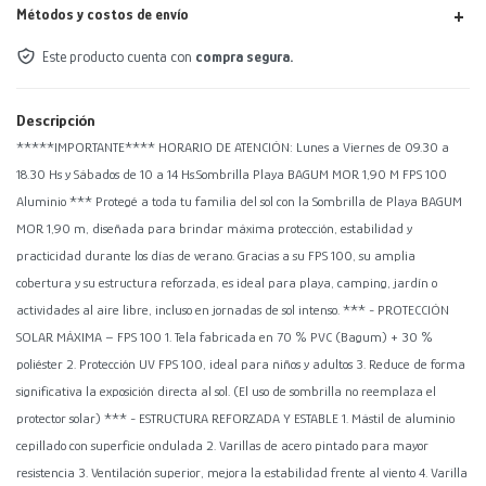
Métodos y costos de envío
Este producto cuenta con
compra segura.
Descripción
*****IMPORTANTE**** HORARIO DE ATENCIÓN: Lunes a Viernes de 09.30 a
18.30 Hs y Sábados de 10 a 14 Hs.Sombrilla Playa BAGUM MOR 1,90 M FPS 100
Aluminio *** Protegé a toda tu familia del sol con la Sombrilla de Playa BAGUM
MOR 1,90 m, diseñada para brindar máxima protección, estabilidad y
practicidad durante los días de verano. Gracias a su FPS 100, su amplia
cobertura y su estructura reforzada, es ideal para playa, camping, jardín o
actividades al aire libre, incluso en jornadas de sol intenso. *** - PROTECCIÓN
SOLAR MÁXIMA – FPS 100 1. Tela fabricada en 70 % PVC (Bagum) + 30 %
poliéster 2. Protección UV FPS 100, ideal para niños y adultos 3. Reduce de forma
significativa la exposición directa al sol. (El uso de sombrilla no reemplaza el
protector solar) *** - ESTRUCTURA REFORZADA Y ESTABLE 1. Mástil de aluminio
cepillado con superficie ondulada 2. Varillas de acero pintado para mayor
resistencia 3. Ventilación superior, mejora la estabilidad frente al viento 4. Varilla