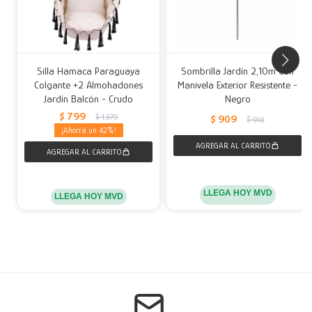
Silla Hamaca Paraguaya
Sombrilla Jardín 2,10m Con
Colgante +2 Almohadones
Manivela Exterior Resistente -
Jardín Balcón - Crudo
Negro
$
799
$
1.379
$
909
$
910
42
LLEGA HOY MVD
LLEGA HOY MVD