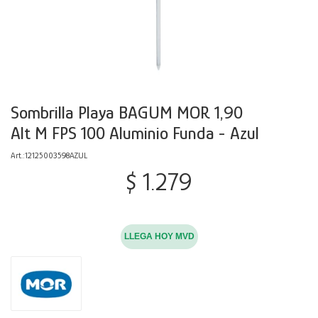
Decoración
Accesorios
Mesas
Calefactores
Acolchados y Frazadas
Accesorios para el hogar
Muebles Infantiles
Fundas
Herramientas
Sombrilla Playa BAGUM MOR 1,90
Alt M FPS 100 Aluminio Funda - Azul
12125003598AZUL
$
1.279
LLEGA HOY MVD