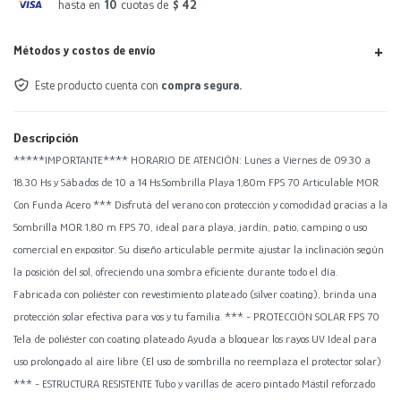
hasta en
10
cuotas de
$ 42
Métodos y costos de envío
Este producto cuenta con
compra segura.
Descripción
*****IMPORTANTE**** HORARIO DE ATENCIÓN: Lunes a Viernes de 09.30 a
18.30 Hs y Sábados de 10 a 14 Hs.Sombrilla Playa 1,80m FPS 70 Articulable MOR
Con Funda Acero *** Disfrutá del verano con protección y comodidad gracias a la
Sombrilla MOR 1,80 m FPS 70, ideal para playa, jardín, patio, camping o uso
comercial en expositor. Su diseño articulable permite ajustar la inclinación según
la posición del sol, ofreciendo una sombra eficiente durante todo el día.
Fabricada con poliéster con revestimiento plateado (silver coating), brinda una
protección solar efectiva para vos y tu familia. *** - PROTECCIÓN SOLAR FPS 70
Tela de poliéster con coating plateado Ayuda a bloquear los rayos UV Ideal para
uso prolongado al aire libre (El uso de sombrilla no reemplaza el protector solar)
*** - ESTRUCTURA RESISTENTE Tubo y varillas de acero pintado Mástil reforzado