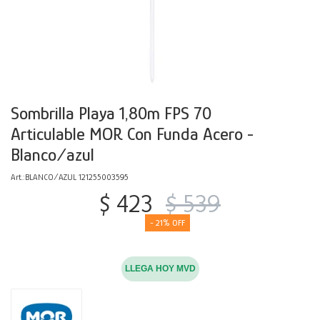
Decoración
Accesorios
Mesas
Calefactores
Acolchados y Frazadas
Accesorios para el hogar
Muebles Infantiles
Fundas
Herramientas
Sombrilla Playa 1,80m FPS 70
Articulable MOR Con Funda Acero -
Blanco/azul
BLANCO/AZUL 121255003595
$
423
$
539
21
LLEGA HOY MVD