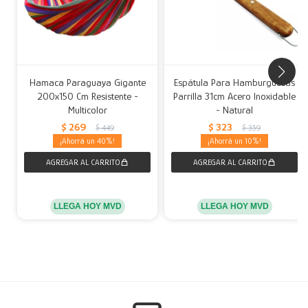
Hamaca Paraguaya Gigante
Espátula Para Hamburguesas
200x150 Cm Resistente -
Parrilla 31cm Acero Inoxidable
Multicolor
- Natural
$
269
$
323
$
449
$
359
40
10
LLEGA HOY MVD
LLEGA HOY MVD