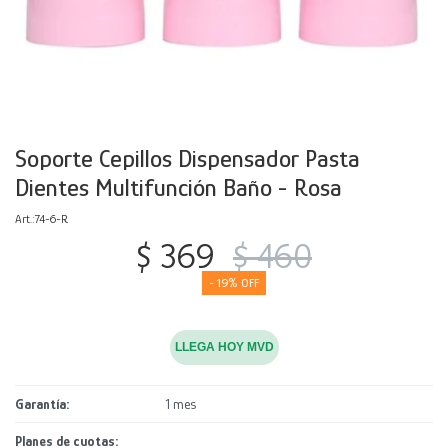
Decoración
Accesorios
Mesas
Calefactores
Acolchados y Frazadas
Accesorios para el hogar
Muebles Infantiles
Fundas
Herramientas
Soporte Cepillos Dispensador Pasta
Dientes Multifunción Baño - Rosa
74-6-R
$
369
$
460
19
LLEGA HOY MVD
Garantía
1 mes
Planes de cuotas: