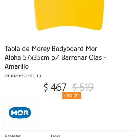
Decoración
Accesorios
Mesas
Calefactores
Acolchados y Frazadas
Accesorios para el hogar
Muebles Infantiles
Fundas
Herramientas
Tabla de Morey Bodyboard Mor
Aloha 57x35cm p/ Barrenar Olas -
Amarillo
121251559AMARILLO
$
467
$
519
10
Garantía
1 mes