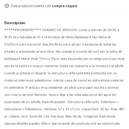
Este producto cuenta con
compra segura.
Descripción
*****IMPORTANTE**** HORARIO DE ATENCIÓN: Lunes a Viernes de 09.30 a
18.30 Hs y Sábados de 10 a 14 Hs.Tabla de Morey Bodyboard Mor Aloha de
57x35cm para barrenar olas ¡Perfecta para atraer a personas de todas las
edades a actividades al aire libre, Mor invade el mundo del surf con la tabla de
bodyboard Aloha! Mide 57cm x 35cm, está equipada con un látigo para que no se
pierda la tabla en ningún momento, basta con sujetarla a la muñeca o al tobillo
cuando practique el deporte. Su estructura reforzada está producida con un
material interno en poliestireno, interior capa de pared en poliuretano y exterior
en polietileno. Práctica y muy resistente, ¡es ideal para coger esa ola y animar
aún más tu verano! Atención: Nunca deje a los niños solos cerca del agua sin
supervisión de un adulto. Especificaciones: -Estructura reforzada: Polietileno +
Poliuretano + Poliestireno -Medidas: 57 x 35 x 5 cm -Capacidad: 30 kg -Peso: 485
gr -Colores: Azul, Amarillo, Lila, Naranja, Rojo, Verde -Imágenes ilustrativas,
algunos detalles pueden diferir ligeramente del producto real así como el color