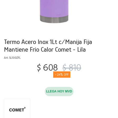
Decoración
Accesorios
Mesas
Calefactores
Acolchados y Frazadas
Accesorios para el hogar
Muebles Infantiles
Fundas
Herramientas
Termo Acero Inox 1Lt c/Manija Fija
Mantiene Frío Calor Comet - Lila
SL100ZFL
$
608
$
810
24
LLEGA HOY MVD