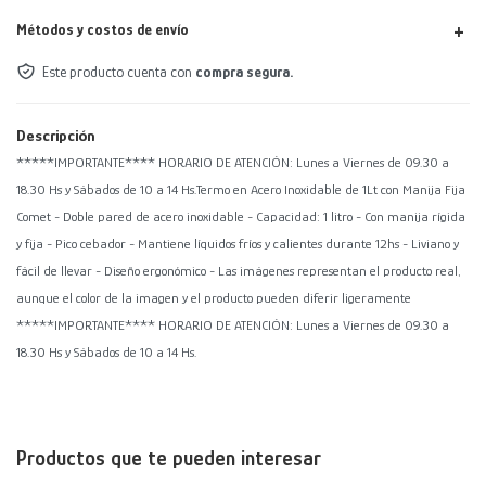
Métodos y costos de envío
Este producto cuenta con
compra segura.
Descripción
*****IMPORTANTE**** HORARIO DE ATENCIÓN: Lunes a Viernes de 09.30 a
18.30 Hs y Sábados de 10 a 14 Hs.Termo en Acero Inoxidable de 1Lt con Manija Fija
Comet - Doble pared de acero inoxidable - Capacidad: 1 litro - Con manija rígida
y fija - Pico cebador - Mantiene líquidos fríos y calientes durante 12hs - Liviano y
fácil de llevar - Diseño ergonómico - Las imágenes representan el producto real,
aunque el color de la imagen y el producto pueden diferir ligeramente
*****IMPORTANTE**** HORARIO DE ATENCIÓN: Lunes a Viernes de 09.30 a
18.30 Hs y Sábados de 10 a 14 Hs.
Productos que te pueden interesar