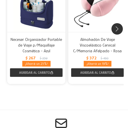
Neceser Organizador Portable
Almohadón De Viaje
de Viaje p/Maquillaje
Viscoelástico Cervical
Cosmética - Azul
C/Memoria Afelpado - Rosa
$
267
$
372
$
359
$
460
25
19