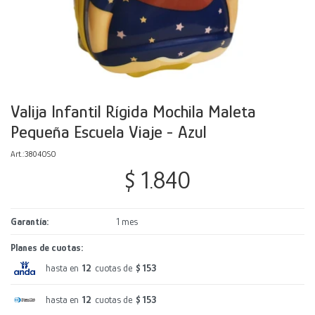
Decoración
Accesorios
Mesas
Calefactores
Acolchados y Frazadas
Accesorios para el hogar
Muebles Infantiles
Fundas
Herramientas
Valija Infantil Rígida Mochila Maleta
Pequeña Escuela Viaje - Azul
3804OSO
$
1.840
Garantía
1 mes
Planes de cuotas:
hasta en
12
cuotas de
$ 153
hasta en
12
cuotas de
$ 153