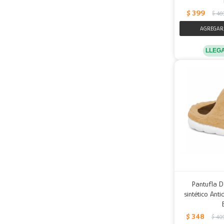
$
399
$
46
LLEG
Pantufla D
sintético Anti
$
348
$
40