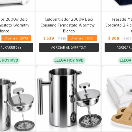
ador 2000w Bajo
Caloventilador 2000w Bajo
Frazada Ma
ostato Warmthy -
Consumo Termostato Warmthy -
Corderito 2 P
lanco
Blanco
$
539
$
808
20
36
$
849
$
950
A HOY MVD
LLEGA HOY MVD
LLEGA