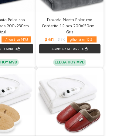
nta Polar con
Frazada Manta Polar con
lazas 200x230cm -
Corderito 1 Plaza 200x150cm -
Azul
Gris
$
611
14
15
$
719
 HOY MVD
LLEGA HOY MVD