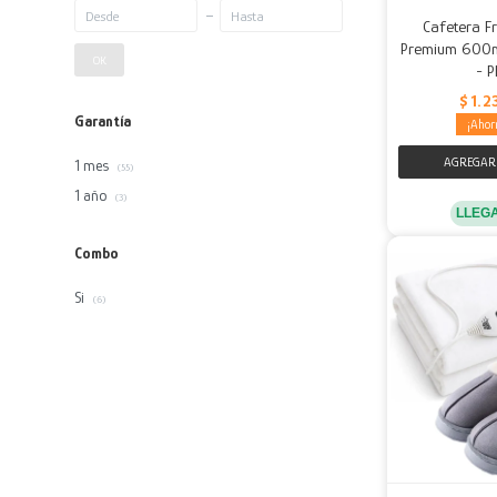
Cafetera F
Premium 600ml
OK
- P
$
1.2
Garantía
1 mes
(55)
1 año
(3)
LLEG
Combo
Si
(6)