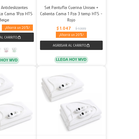
 Antideslizantes
Set Pantufla Cuerina Unisex +
nta Cama 1Pza HTS
Calienta Cama 1 Pza 3 temp HTS -
Beige
Rojo
$
1.047
20
9
$
1.309
20
LLEGA HOY MVD
 HOY MVD