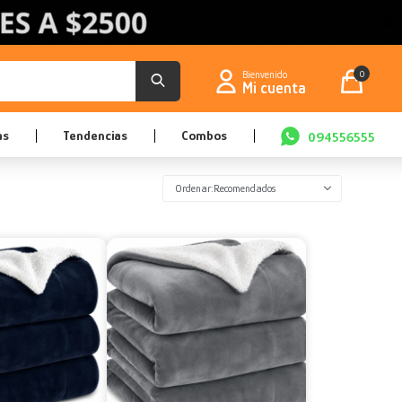
0
as
Tendencias
Combos
094556555
Recomendados