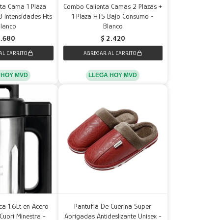
nta Cama 1 Plaza
Combo Calienta Camas 2 Plazas +
 Intensidades Hts
1 Plaza HTS Bajo Consumo -
Blanco
Blanco
1.680
$
2.420
 HOY MVD
LLEGA HOY MVD
ca 1.6Lt en Acero
Pantufla De Cuerina Super
uori Minestra -
Abrigadas Antideslizante Unisex -