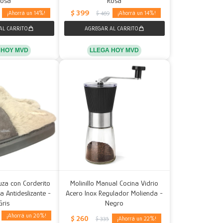
Rosa
Rosa
$
399
14
14
$
469
 HOY MVD
LLEGA HOY MVD
za con Corderito
Molinillo Manual Cocina Vidrio
 Antideslizante -
Acero Inox Regulador Molienda -
Gris
Negro
20
$
260
22
$
335