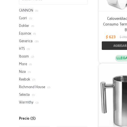
CANNON
(1)
Cuori
Caloventil
(5)
Consumo Term
Dohler
(1)
B
Equinox
(1)
$
623
$
779
Generica
(31)
HTS
(3)
lboom
(2)
LLEG
More
(1)
Niza
(1)
Reebok
(7)
Richmond House
(2)
Selecta
(1)
Warmthy
(2)
Precio
($)