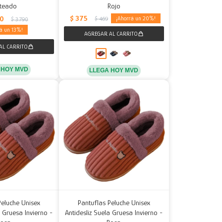
ateado
Rojo
$
375
60
20
$
469
$
3.790
13
 HOY MVD
LLEGA HOY MVD
Peluche Unisex
Pantuflas Peluche Unisex
a Gruesa Invierno -
Antidesliz Suela Gruesa Invierno -