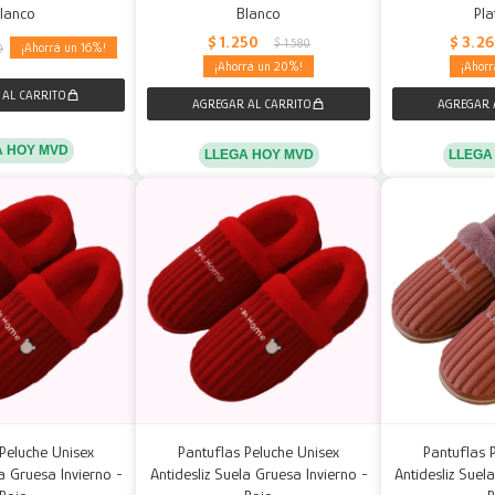
lanco
Blanco
Pl
$
1.250
$
3.2
$
1.580
16
0
20
A HOY MVD
LLEGA HOY MVD
LLEGA
Peluche Unisex
Pantuflas Peluche Unisex
Pantuflas 
la Gruesa Invierno -
Antidesliz Suela Gruesa Invierno -
Antidesliz Suel