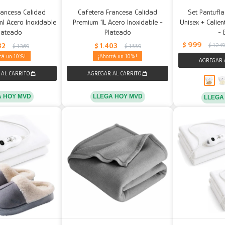
rancesa Calidad
Cafetera Francesa Calidad
Set Pantufla
 Acero Inoxidable
Premium 1L Acero Inoxidable -
Unisex + Calie
lateado
Plateado
- 
$
999
32
$
1.403
$
1.24
$
1.369
$
1.559
10
10
A HOY MVD
LLEGA HOY MVD
LLEGA