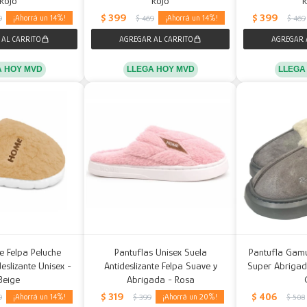
Rojo
Rojo
$
399
$
399
14
14
9
$
469
$
469
A HOY MVD
LLEGA HOY MVD
LLEGA
e Felpa Peluche
Pantuflas Unisex Suela
Pantufla Gamu
deslizante Unisex -
Antideslizante Felpa Suave y
Super Abrigada
Beige
Abrigada - Rosa
$
319
$
406
14
20
9
$
399
$
508