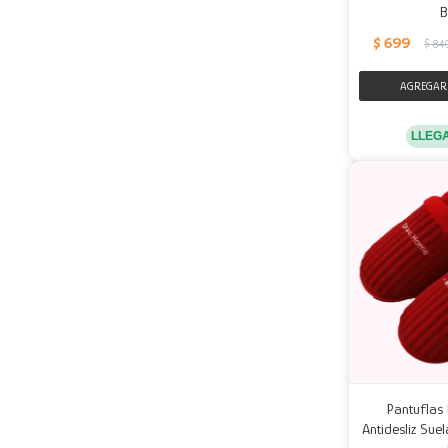
B
$
699
$
84
LLEG
Pantuflas 
Antidesliz Sue