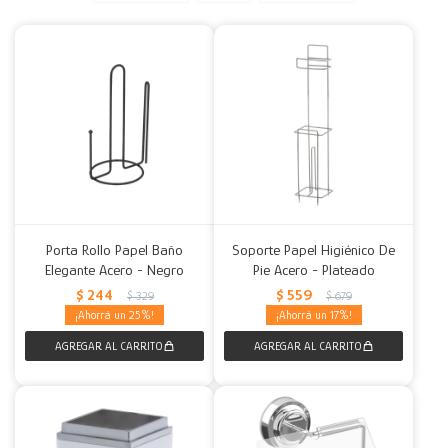
Decoración
Accesorios
Mesas
Calefactores
Acolchados y Frazadas
Accesorios para el hogar
Muebles Infantiles
Fundas
Herramientas
Porta Rollo Papel Baño
Soporte Papel Higiénico De
Elegante Acero - Negro
Pie Acero - Plateado
$
244
$
559
$
329
$
679
25
17