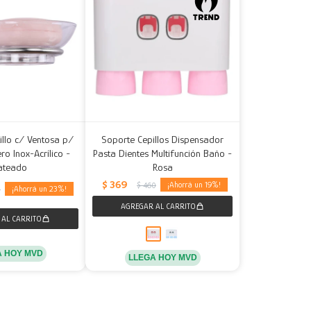
illo c/ Ventosa p/
Soporte Cepillos Dispensador
ro Inox-Acrílico -
Pasta Dientes Multifunción Baño -
ateado
Rosa
$
369
19
$
460
23
5
A HOY MVD
LLEGA HOY MVD