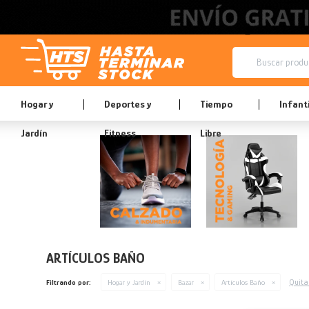
Hogar y
Deportes y
Tiempo
Infanti
Jardín
Fitness
Libre
ARTÍCULOS BAÑO
Quitar
Filtrando por:
Hogar y Jardín
Bazar
Artículos Baño