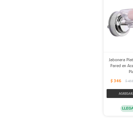
Jabonera Plat
Pared en Ace
Pl
$
346
$
45
LLEG