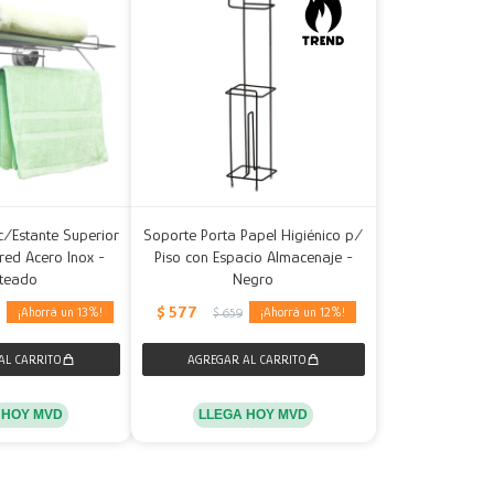
c/Estante Superior
Soporte Porta Papel Higiénico p/
red Acero Inox -
Piso con Espacio Almacenaje -
ateado
Negro
$
577
13
12
5
$
659
 HOY MVD
LLEGA HOY MVD