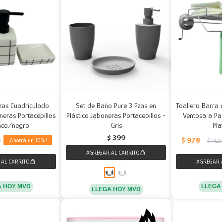
zas Cuadriculado
Set de Baño Pure 3 Pzas en
Toallero Barra 
eras Portacepillos
Plástico Jaboneras Portacepillos -
Ventosa a Pa
nco/negro
Gris
Pl
$
399
$
978
10
9
$
1.12
A HOY MVD
LLEGA
LLEGA HOY MVD