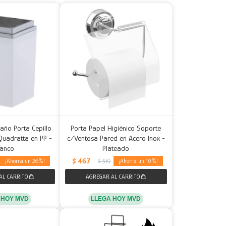
año Porta Cepillo
Porta Papel Higiénico Soporte
Quadratta en PP -
c/Ventosa Pared en Acero Inox -
lanco
Plateado
$
467
26
10
$
519
 HOY MVD
LLEGA HOY MVD