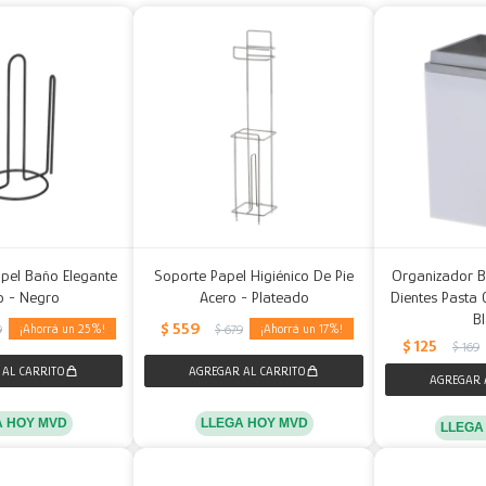
apel Baño Elegante
Soporte Papel Higiénico De Pie
Organizador B
o - Negro
Acero - Plateado
Dientes Pasta 
B
$
559
25
17
9
$
679
$
125
$
169
A HOY MVD
LLEGA HOY MVD
LLEGA