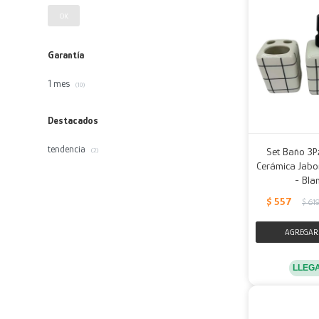
OK
Garantía
1 mes
(10)
Destacados
tendencia
Set Baño 3P
(2)
Cerámica Jabon
- Bla
$
557
$
61
LLEG