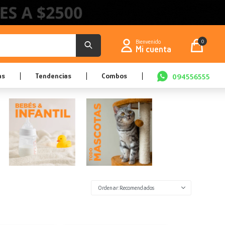
0
as
Tendencias
Combos
094556555
Recomendados