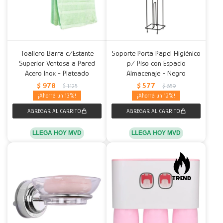
Toallero Barra c/Estante
Soporte Porta Papel Higiénico
Superior Ventosa a Pared
p/ Piso con Espacio
Acero Inox - Plateado
Almacenaje - Negro
$
978
$
577
$
1.125
$
659
13
12
LLEGA HOY MVD
LLEGA HOY MVD