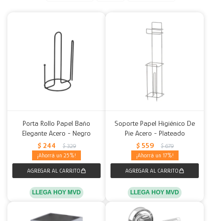
Decoración
Accesorios
Mesas
Calefactores
Acolchados y Frazadas
Accesorios para el hogar
Muebles Infantiles
Fundas
Herramientas
Porta Rollo Papel Baño
Soporte Papel Higiénico De
Elegante Acero - Negro
Pie Acero - Plateado
$
244
$
559
$
329
$
679
25
17
LLEGA HOY MVD
LLEGA HOY MVD