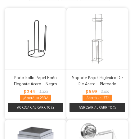
Decoración
Accesorios
Mesas
Calefactores
Acolchados y Frazadas
Accesorios para el hogar
Muebles Infantiles
Fundas
Herramientas
Porta Rollo Papel Baño
Soporte Papel Higiénico De
Elegante Acero - Negro
Pie Acero - Plateado
$
244
$
559
$
329
$
679
25
17