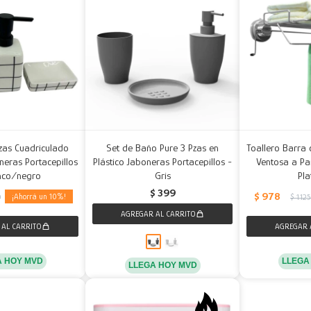
zas Cuadriculado
Set de Baño Pure 3 Pzas en
Toallero Barra 
eras Portacepillos
Plástico Jaboneras Portacepillos -
Ventosa a Pa
nco/negro
Gris
Pl
$
399
$
978
10
9
$
1.12
A HOY MVD
LLEGA
LLEGA HOY MVD