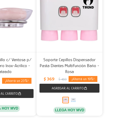
illo c/ Ventosa p/
Soporte Cepillos Dispensador
ro Inox-Acrílico -
Pasta Dientes Multifunción Baño -
ateado
Rosa
$
369
19
$
460
23
5
A HOY MVD
LLEGA HOY MVD