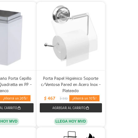
año Porta Cepillo
Porta Papel Higiénico Soporte
Quadratta en PP -
c/Ventosa Pared en Acero Inox -
lanco
Plateado
$
467
26
10
$
519
 HOY MVD
LLEGA HOY MVD