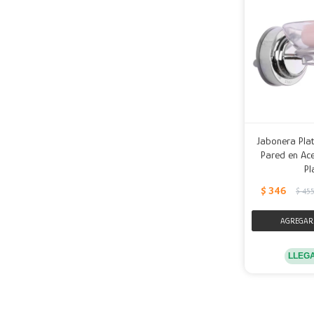
Jabonera Plat
Pared en Ace
Pl
$
346
$
45
LLEG