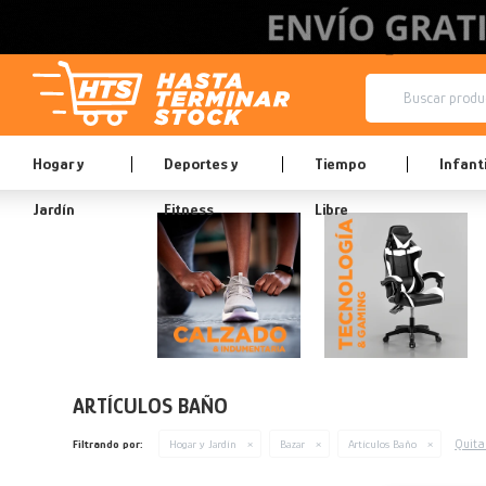
Hogar y
Deportes y
Tiempo
Infanti
Jardín
Fitness
Libre
ARTÍCULOS BAÑO
Quitar
Filtrando por:
Hogar y Jardín
Bazar
Artículos Baño