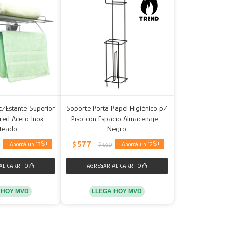
c/Estante Superior
Soporte Porta Papel Higiénico p/
red Acero Inox -
Piso con Espacio Almacenaje -
ateado
Negro
$
577
13
12
5
$
659
 HOY MVD
LLEGA HOY MVD