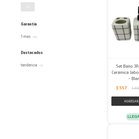
OK
Garantía
1 mes
(10)
Destacados
tendencia
Set Baño 3P
(2)
Cerámica Jabon
- Bla
$
557
$
61
LLEG