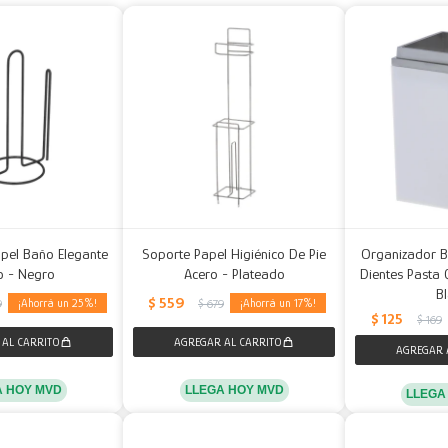
apel Baño Elegante
Soporte Papel Higiénico De Pie
Organizador B
o - Negro
Acero - Plateado
Dientes Pasta 
B
$
559
25
17
9
$
679
$
125
$
169
A HOY MVD
LLEGA HOY MVD
LLEGA