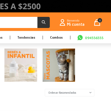
0
as
Tendencias
Combos
094556555
Recomendados