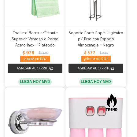
Toallero Barra c/Estante
Soporte Porta Papel Higiénico
Superior Ventosa a Pared
p/ Piso con Espacio
Acero Inox - Plateado
Almacenaje - Negro
$
978
$
577
$
1.125
$
659
13
12
LLEGA HOY MVD
LLEGA HOY MVD