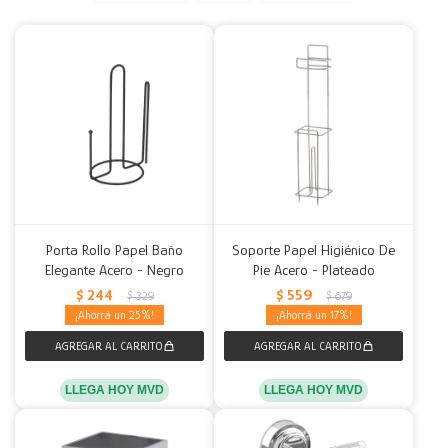
Decoración
Accesorios
Mesas
Calefactores
Acolchados y Frazadas
Accesorios para el hogar
Muebles Infantiles
Fundas
Herramientas
Porta Rollo Papel Baño
Soporte Papel Higiénico De
Elegante Acero - Negro
Pie Acero - Plateado
$
244
$
559
$
329
$
679
25
17
LLEGA HOY MVD
LLEGA HOY MVD