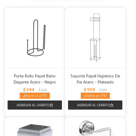
Decoración
Accesorios
Mesas
Calefactores
Acolchados y Frazadas
Accesorios para el hogar
Muebles Infantiles
Fundas
Herramientas
Porta Rollo Papel Baño
Soporte Papel Higiénico De
Elegante Acero - Negro
Pie Acero - Plateado
$
244
$
559
$
329
$
679
25
17