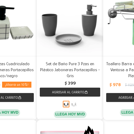
zas Cuadriculado
Set de Baño Pure 3 Pzas en
Toallero Barra 
eras Portacepillos
Plástico Jaboneras Portacepillos -
Ventosa a Pa
nco/negro
Gris
Pl
$
399
$
978
10
9
$
1.12
A HOY MVD
LLEGA
LLEGA HOY MVD