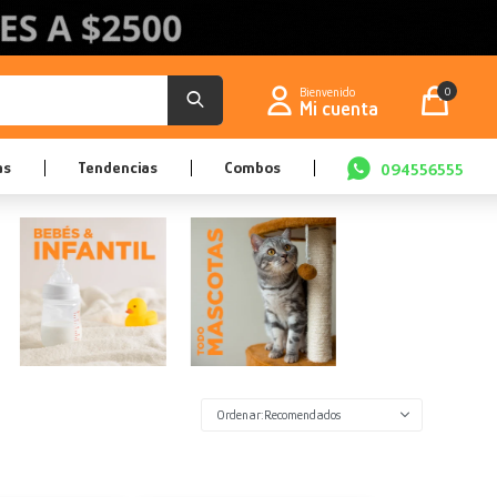
0
as
Tendencias
Combos
094556555
Recomendados