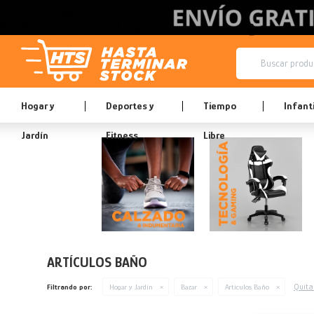
Hogar y
Deportes y
Tiempo
Infanti
Jardín
Fitness
Libre
ARTÍCULOS BAÑO
Quitar
Filtrando por:
Hogar y Jardín
Bazar
Artículos Baño