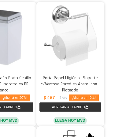
año Porta Cepillo
Porta Papel Higiénico Soporte
Quadratta en PP -
c/Ventosa Pared en Acero Inox -
lanco
Plateado
$
467
26
10
$
519
 HOY MVD
LLEGA HOY MVD