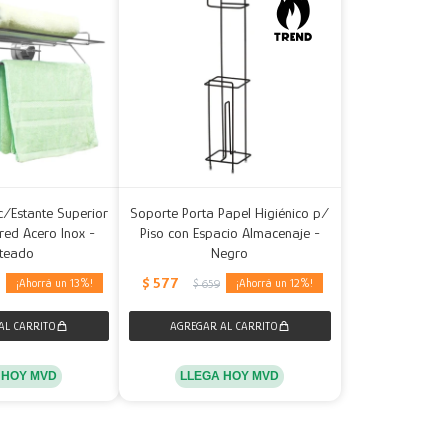
c/Estante Superior
Soporte Porta Papel Higiénico p/
red Acero Inox -
Piso con Espacio Almacenaje -
ateado
Negro
$
577
13
12
5
$
659
 HOY MVD
LLEGA HOY MVD