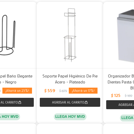
apel Baño Elegante
Soporte Papel Higiénico De Pie
Organizador B
o - Negro
Acero - Plateado
Dientes Pasta 
B
$
559
25
17
9
$
679
$
125
$
169
A HOY MVD
LLEGA HOY MVD
LLEGA