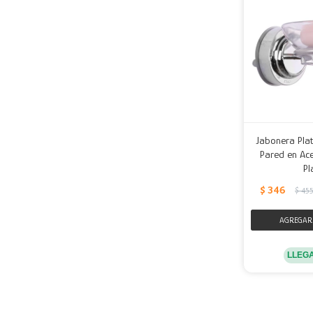
Jabonera Plat
Pared en Ace
Pl
$
346
$
45
LLEG