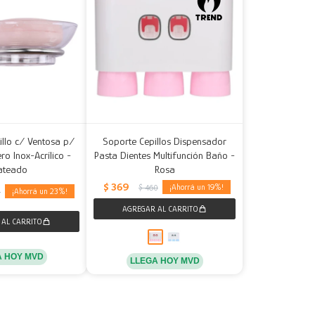
illo c/ Ventosa p/
Soporte Cepillos Dispensador
ro Inox-Acrílico -
Pasta Dientes Multifunción Baño -
ateado
Rosa
$
369
19
$
460
23
5
A HOY MVD
LLEGA HOY MVD