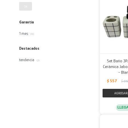
OK
Garantía
1 mes
(10)
Destacados
tendencia
Set Baño 3P
(2)
Cerámica Jabon
- Bla
$
557
$
61
LLEG