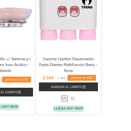
illo c/ Ventosa p/
Soporte Cepillos Dispensador
ro Inox-Acrílico -
Pasta Dientes Multifunción Baño -
ateado
Rosa
$
369
19
$
460
23
5
A HOY MVD
LLEGA HOY MVD