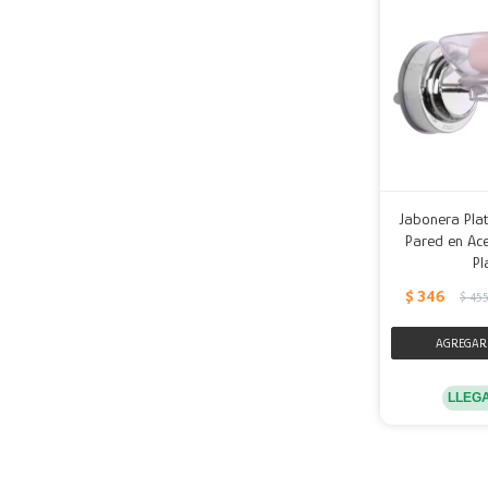
Jabonera Plat
Pared en Ace
Pl
$
346
$
45
LLEG