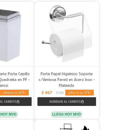
año Porta Cepillo
Porta Papel Higiénico Soporte
Quadratta en PP -
c/Ventosa Pared en Acero Inox -
lanco
Plateado
$
467
26
10
$
519
 HOY MVD
LLEGA HOY MVD