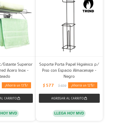
c/Estante Superior
Soporte Porta Papel Higiénico p/
red Acero Inox -
Piso con Espacio Almacenaje -
ateado
Negro
$
577
13
12
5
$
659
 HOY MVD
LLEGA HOY MVD