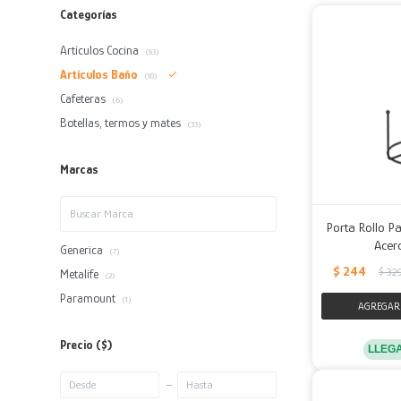
Categorías
Artículos Cocina
(83)
Artículos Baño
(10)
Cafeteras
(6)
Botellas, termos y mates
(33)
Marcas
Porta Rollo P
Acer
Generica
(7)
$
244
$
32
Metalife
(2)
Paramount
(1)
Precio
($)
LLEG