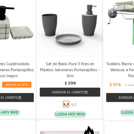
zas Cuadriculado
Set de Baño Pure 3 Pzas en
Toallero Barra 
eras Portacepillos
Plástico Jaboneras Portacepillos -
Ventosa a Pa
nco/negro
Gris
Pl
$
399
$
978
10
9
$
1.12
A HOY MVD
LLEGA
LLEGA HOY MVD