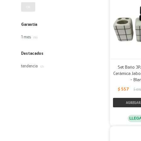
OK
Garantía
1 mes
(10)
Destacados
tendencia
Set Baño 3P
(2)
Cerámica Jabon
- Bla
$
557
$
61
LLEG