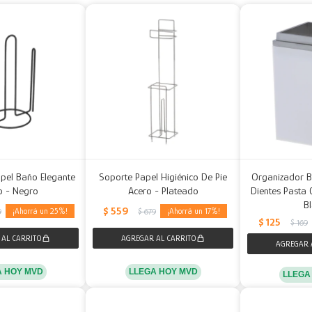
apel Baño Elegante
Soporte Papel Higiénico De Pie
Organizador B
o - Negro
Acero - Plateado
Dientes Pasta 
B
$
559
25
17
9
$
679
$
125
$
169
A HOY MVD
LLEGA HOY MVD
LLEGA