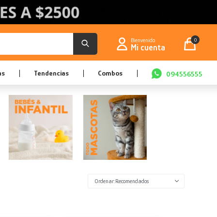
0
as
Tendencias
Combos
094556555
Recomendados