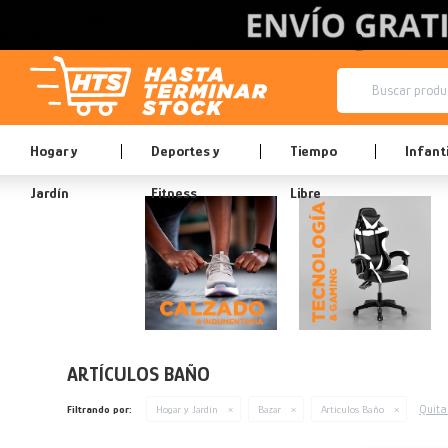
Hogar y
Deportes y
Tiempo
Infanti
Jardín
Fitness
Libre
ARTÍCULOS BAÑO
Quitar
Filtrando por:
Hogar y Jardín
Bazar
Artículos Baño