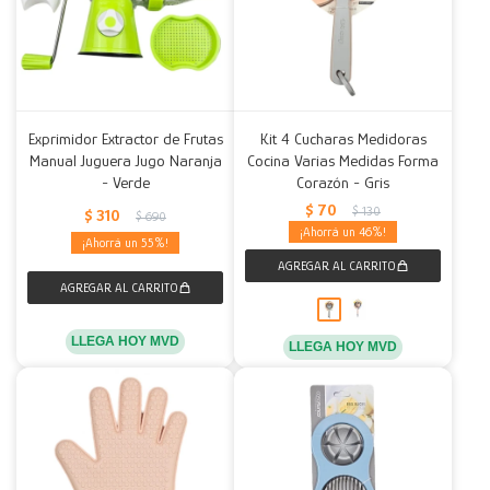
Exprimidor Extractor de Frutas
Kit 4 Cucharas Medidoras
Manual Juguera Jugo Naranja
Cocina Varias Medidas Forma
- Verde
Corazón - Gris
$
70
$
130
$
310
$
690
46
55
LLEGA HOY MVD
LLEGA HOY MVD