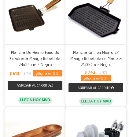
Plancha De Hierro Fundido
Plancha Grill en Hierro c/
Cuadrada Mango Rebatible
Mango Rebatible en Madera
24x24 cm - Negro
21x35Cm - Negro
$
742
$
879
$
613
18
$
749
15
LLEGA HOY MVD
LLEGA HOY MVD