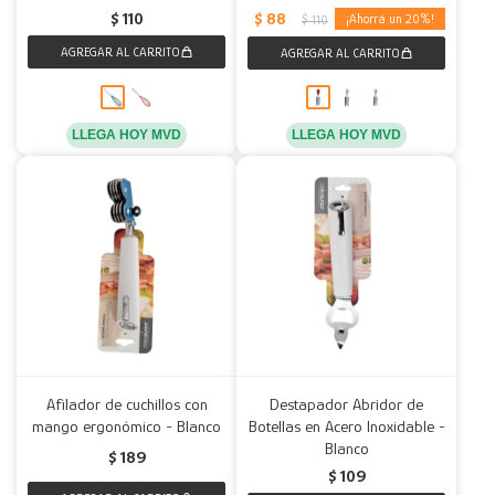
$
88
$
110
20
$
110
LLEGA HOY MVD
LLEGA HOY MVD
Afilador de cuchillos con
Destapador Abridor de
mango ergonómico - Blanco
Botellas en Acero Inoxidable -
Blanco
$
189
$
109