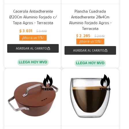
Cacerola Antiadherente
Plancha Cuadrada
Ø20Cm Aluminio Forjado c/
Antiadherente 28x4Cm
Tapa Agros - Terracota
Aluminio Forjado Agros -
Terracota
$
3.031
$
3.409
$
2.285
$
2.649
11
13
LLEGA HOY MVD
LLEGA HOY MVD