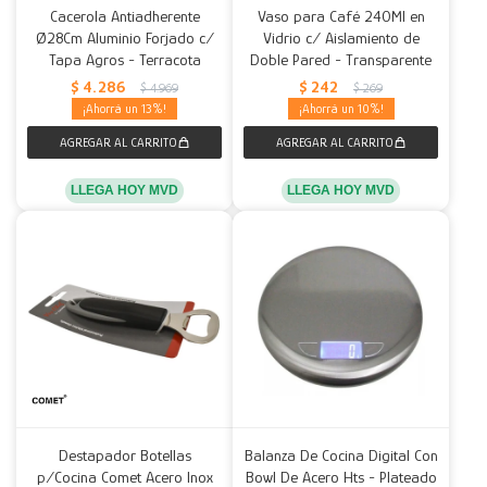
Cacerola Antiadherente
Vaso para Café 240Ml en
Ø28Cm Aluminio Forjado c/
Vidrio c/ Aislamiento de
Tapa Agros - Terracota
Doble Pared - Transparente
$
4.286
$
242
$
4.969
$
269
13
10
LLEGA HOY MVD
LLEGA HOY MVD
Destapador Botellas
Balanza De Cocina Digital Con
p/Cocina Comet Acero Inox
Bowl De Acero Hts - Plateado