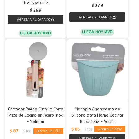
Transparente
$
279
$
299
LLEGA HOY MVD
LLEGA HOY MVD
Cortador Rueda Cuchillo Corta
Manopla Agarradera de
Pizza de Cocina en Acero Inox
Silicona para Horno Cocinar
- Salmón
Repostería - Verde
$
85
22
$
109
$
87
13
$
100