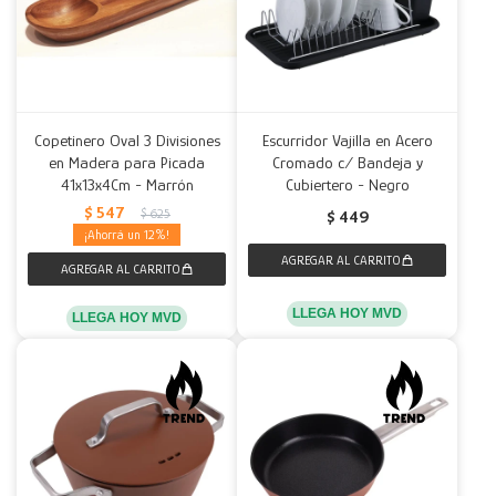
Copetinero Oval 3 Divisiones
Escurridor Vajilla en Acero
en Madera para Picada
Cromado c/ Bandeja y
41x13x4Cm - Marrón
Cubiertero - Negro
$
547
$
625
$
449
12
LLEGA HOY MVD
LLEGA HOY MVD