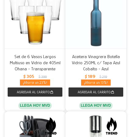
Set de 6 Vasos Largos
Aceitera Vinagrera Botella
Multiuso en Vidrio de 405ml
Vidrio 250ML c/ Tapa Azul
Ohana - Transparente
Cobalto - Azul
$
305
$
189
$
399
$
219
23
13
LLEGA HOY MVD
LLEGA HOY MVD