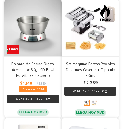
Balanza de Cocina Digital
Set Maquina Pastas Ravioles
Acero Inox 5Kg LCD Bowl
Tallarines Caseros + Espátula
Extraíble - Plateado
- Gris
$
2.389
$
1.148
$
1.349
14
LLEGA HOY MVD
LLEGA HOY MVD