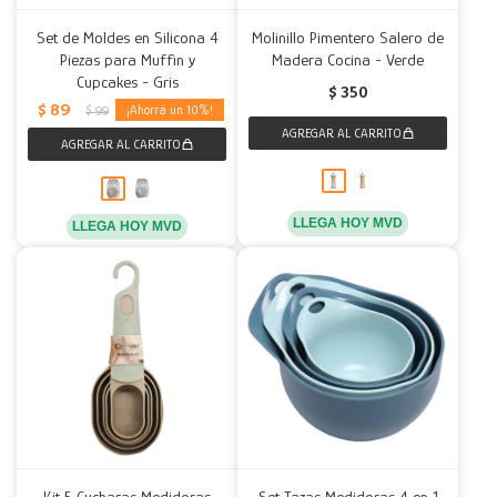
Set de Moldes en Silicona 4
Molinillo Pimentero Salero de
Piezas para Muffin y
Madera Cocina - Verde
Cupcakes - Gris
$
350
$
89
10
$
99
LLEGA HOY MVD
LLEGA HOY MVD
Kit 5 Cucharas Medidoras
Set Tazas Medidoras 4 en 1