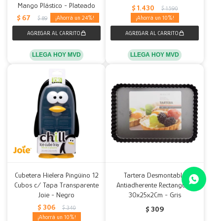
Mango Plástico - Plateado
$
1.430
$
1.590
$
67
24
10
$
89
LLEGA HOY MVD
LLEGA HOY MVD
Cubetera Hielera Pingüino 12
Tartera Desmontable
Cubos c/ Tapa Transparente
Antiadherente Rectangular
Joie - Negro
30x25x2Cm - Gris
$
306
$
340
$
309
10