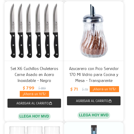
Set X6 Cuchillos Chuleteros
Azucarero con Pico Servidor
Carne Asado en Acero
170 Ml Vidrio para Cocina y
Inoxidable - Negro
Mesa - Transparente
$
799
$
889
$
71
10
$
79
10
LLEGA HOY MVD
LLEGA HOY MVD