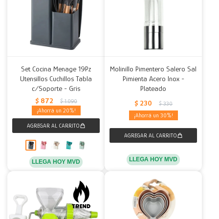
Set Cocina Menage 19Pz
Molinillo Pimentero Salero Sal
Utensillos Cuchillos Tabla
Pimienta Acero Inox -
c/Soporte - Gris
Plateado
$
872
$
1.090
$
230
$
330
20
30
LLEGA HOY MVD
LLEGA HOY MVD