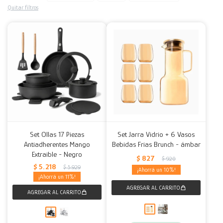
Quitar filtros
Decoración
Accesorios
Mesas
Calefactores
Acolchados y Frazadas
Accesorios para el hogar
Muebles Infantiles
Fundas
Herramientas
Set Ollas 17 Piezas
Set Jarra Vidrio + 6 Vasos
Antiadherentes Mango
Bebidas Frias Brunch - ámbar
Extraible - Negro
$
827
$
920
$
5.218
$
5.929
10
11