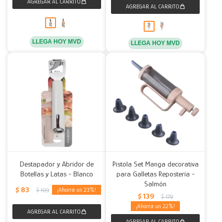
LLEGA HOY MVD
LLEGA HOY MVD
Destapador y Abridor de
Pistola Set Manga decorativa
Botellas y Latas - Blanco
para Galletas Repostería -
Salmón
$
83
23
$
109
$
139
$
179
22