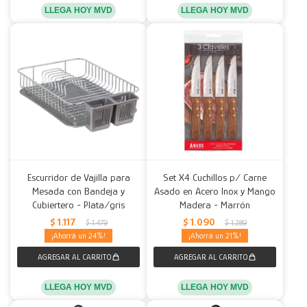
LLEGA HOY MVD
LLEGA HOY MVD
Escurridor de Vajilla para
Set X4 Cuchillos p/ Carne
Mesada con Bandeja y
Asado en Acero Inox y Mango
Cubiertero - Plata/gris
Madera - Marrón
$
1.117
$
1.090
$
1.479
$
1.389
24
21
LLEGA HOY MVD
LLEGA HOY MVD