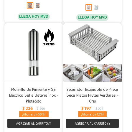
LLEGA HOY MVD
LLEGA HOY MVD
Molinillo de Pimienta y Sal
Escurridor Extensible de Pileta
Eléctrico Sal a Batería Inox -
Seca Platos Frutas Verduras -
Plateado
Gris
$
236
$
197
$
590
$
225
60
12