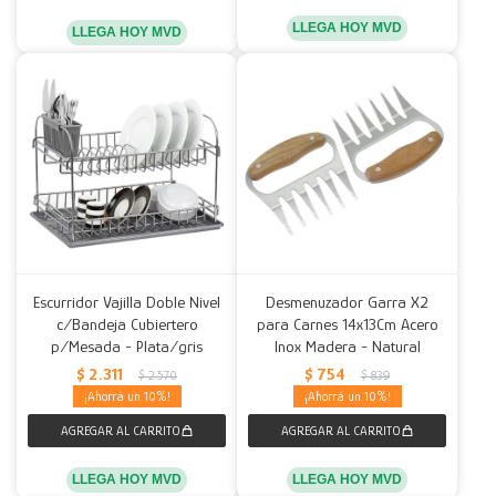
LLEGA HOY MVD
LLEGA HOY MVD
Escurridor Vajilla Doble Nivel
Desmenuzador Garra X2
c/Bandeja Cubiertero
para Carnes 14x13Cm Acero
p/Mesada - Plata/gris
Inox Madera - Natural
$
2.311
$
754
$
2.570
$
839
10
10
LLEGA HOY MVD
LLEGA HOY MVD