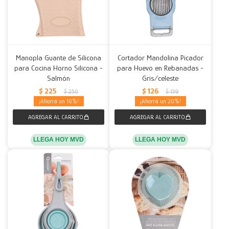
Manopla Guante de Silicona
Cortador Mandolina Picador
para Cocina Horno Silicona -
para Huevo en Rebanadas -
Salmón
Gris/celeste
$
225
$
126
$
250
$
159
10
20
LLEGA HOY MVD
LLEGA HOY MVD