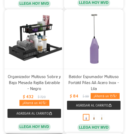
LLEGA HOY MVD
LLEGA HOY MVD
Organizador Multiuso Sobre y
Batidor Espumador Multiuso
Bajo Mesada Rejilla Extraíble
Portátil Pilas AA Acero Inox -
- Negro
Lila
$
84
$
432
15
$
99
$
720
40
LLEGA HOY MVD
LLEGA HOY MVD