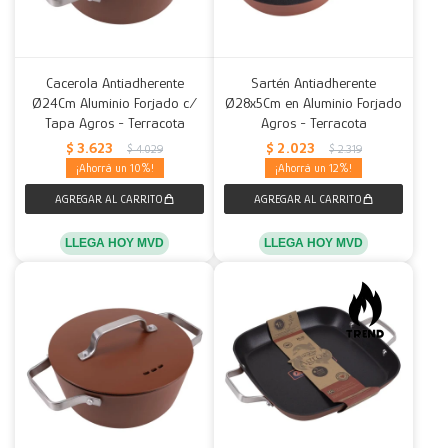
Cacerola Antiadherente
Sartén Antiadherente
Ø24Cm Aluminio Forjado c/
Ø28x5Cm en Aluminio Forjado
Tapa Agros - Terracota
Agros - Terracota
$
3.623
$
2.023
$
4.029
$
2.319
10
12
LLEGA HOY MVD
LLEGA HOY MVD