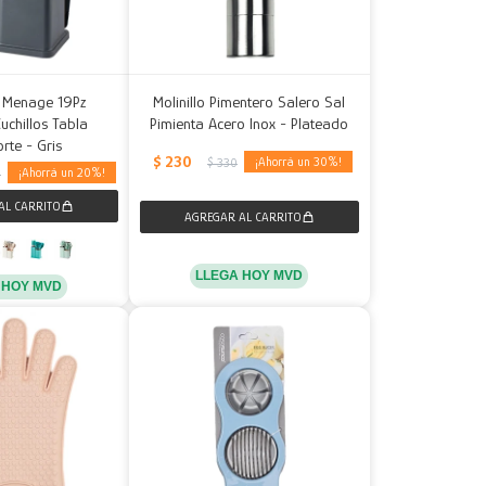
a Menage 19Pz
Molinillo Pimentero Salero Sal
Cuchillos Tabla
Pimienta Acero Inox - Plateado
rte - Gris
$
230
30
$
330
20
0
LLEGA HOY MVD
 HOY MVD