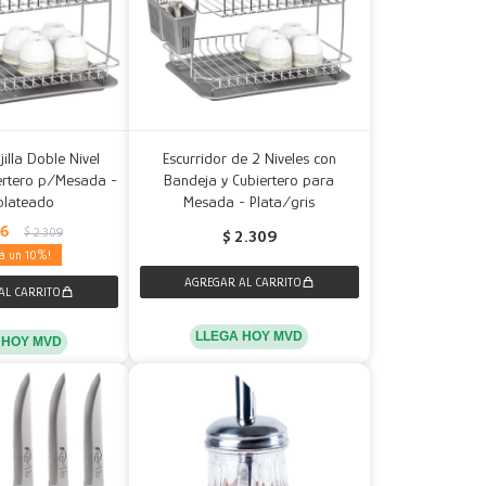
jilla Doble Nivel
Escurridor de 2 Niveles con
ertero p/Mesada -
Bandeja y Cubiertero para
plateado
Mesada - Plata/gris
76
$
2.309
$
2.309
10
LLEGA HOY MVD
 HOY MVD