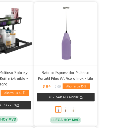
Multiuso Sobre y
Batidor Espumador Multiuso
jilla Extraíble -
Portátil Pilas AA Acero Inox - Lila
egro
$
84
15
$
99
40
 HOY MVD
LLEGA HOY MVD