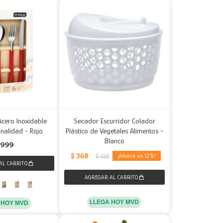
Acero Inoxidable
Secador Escurridor Colador
onalidad - Rojo
Plástico de Vegetales Alimentos -
Blanco
999
$
368
12
$
420
LLEGA HOY MVD
 HOY MVD