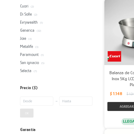
Cuori
(2)
Di Solle
(2)
Evrywealth
(1)
Generica
(32)
Joie
(4)
Metalife
(3)
Paramount
(1)
San ignacio
(5)
Selecta
(7)
Balanza de Co
Inox 5Kg LCD
Pl
Precio
($)
$
1.148
$
1.3
OK
LLEG
Garantía