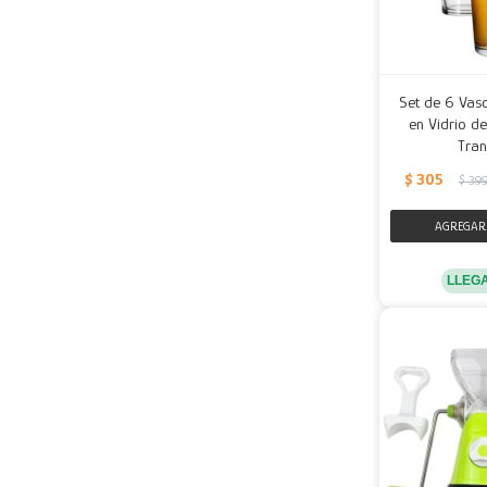
Set de 6 Vaso
en Vidrio d
Tran
$
305
$
39
LLEG