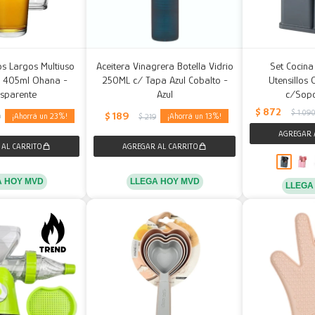
s Largos Multiuso
Aceitera Vinagrera Botella Vidrio
Set Cocin
e 405ml Ohana -
250ML c/ Tapa Azul Cobalto -
Utensillos 
sparente
Azul
c/Sopo
$
872
$
1.09
$
189
23
13
9
$
219
A HOY MVD
LLEGA HOY MVD
LLEGA