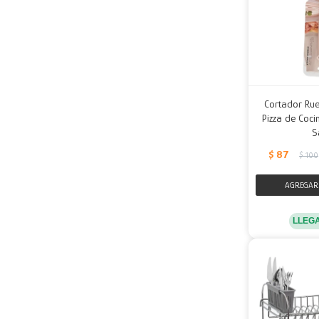
Cortador Rue
Pizza de Coci
S
$
87
$
100
LLEG