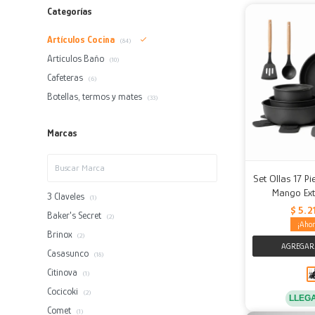
Categorías
Artículos Cocina
(84)
Artículos Baño
(10)
Cafeteras
(6)
Botellas, termos y mates
(33)
Marcas
Set Ollas 17 P
Mango Ext
3 Claveles
(1)
$
5.2
Baker's Secret
(2)
Brinox
(2)
Casasunco
(18)
Citinova
(1)
Cocicoki
(2)
LLEG
Comet
(1)