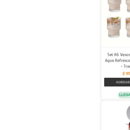
Set X6 Vasos
Agua Refresco
- Tra
$
9
LLEG