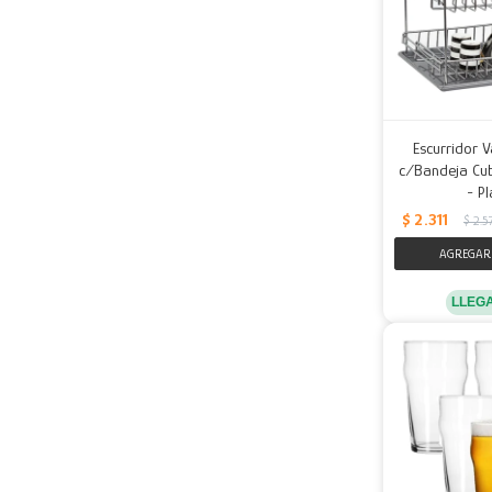
Escurridor V
c/Bandeja Cu
- P
$
2.311
$
2.5
LLEG