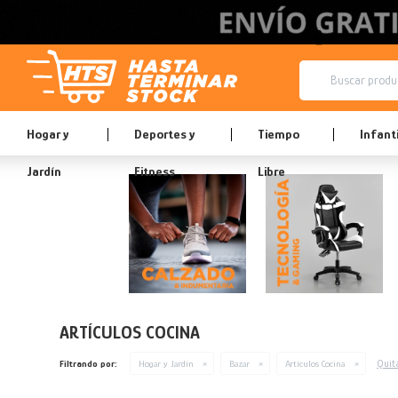
Hogar y
Deportes y
Tiempo
Infanti
Jardín
Fitness
Libre
ARTÍCULOS COCINA
Quita
Filtrando por:
Hogar y Jardín
Bazar
Artículos Cocina