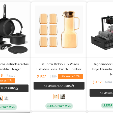
iezas Antiadherentes
Set Jarra Vidrio + 6 Vasos
Organizador 
raible - Negro
Bebidas Frias Brunch - ámbar
Bajo Mesada Re
N
18
$
5.929
$
827
10
$
920
11
$
432
$
720
LLEGA
LLEGA HOY MVD
A HOY MVD