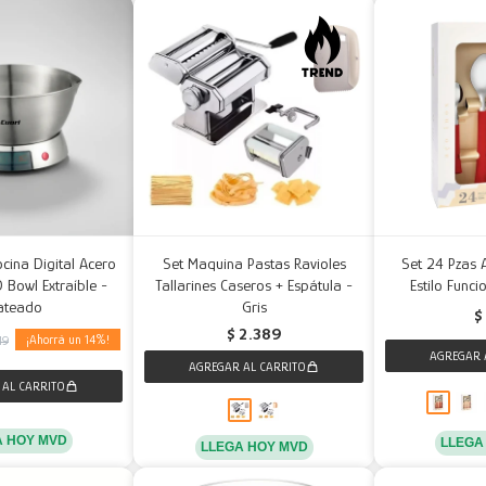
cina Digital Acero
Set Maquina Pastas Ravioles
Set 24 Pzas 
 Bowl Extraíble -
Tallarines Caseros + Espátula -
Estilo Funci
ateado
Gris
$
$
2.389
14
49
A HOY MVD
LLEGA
LLEGA HOY MVD