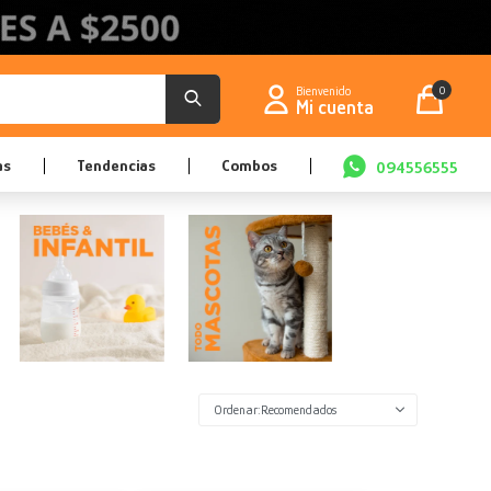
0
as
Tendencias
Combos
094556555
Recomendados