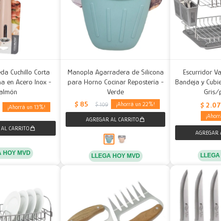
da Cuchillo Corta
Manopla Agarradera de Silicona
Escurridor Va
na en Acero Inox -
para Horno Cocinar Repostería -
Bandeja y Cubi
almón
Verde
Gris/
$
85
$
2.0
22
$
109
13
A HOY MVD
LLEGA
LLEGA HOY MVD