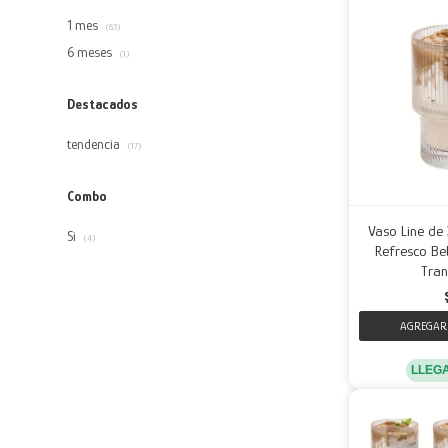
1 mes
(83)
6 meses
(1)
Destacados
tendencia
(17)
Combo
Vaso Line de
Si
(4)
Refresco Beb
Tran
LLEG