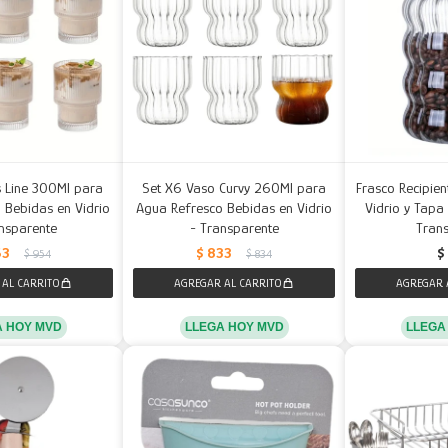
 Line 300Ml para
Set X6 Vaso Curvy 260Ml para
Frasco Recipie
 Bebidas en Vidrio
Agua Refresco Bebidas en Vidrio
Vidrio y Tap
nsparente
- Transparente
Tran
53
$
833
$
$
954
$
834
A HOY MVD
LLEGA HOY MVD
LLEGA