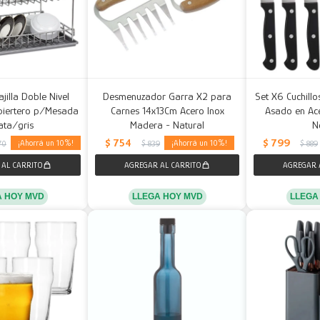
ajilla Doble Nivel
Desmenuzador Garra X2 para
Set X6 Cuchillo
biertero p/Mesada
Carnes 14x13Cm Acero Inox
Asado en Ace
lata/gris
Madera - Natural
N
$
754
$
799
10
10
70
$
839
$
889
A HOY MVD
LLEGA HOY MVD
LLEGA