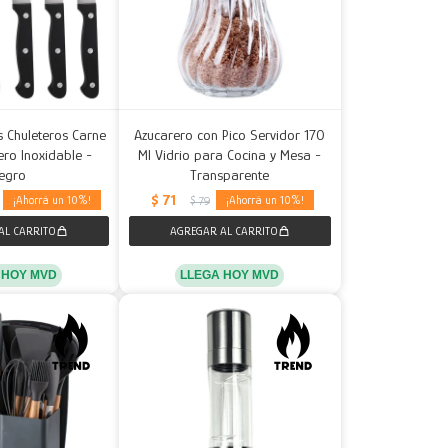
s Chuleteros Carne
Azucarero con Pico Servidor 170
ro Inoxidable -
Ml Vidrio para Cocina y Mesa -
egro
Transparente
$
71
10
10
$
79
 HOY MVD
LLEGA HOY MVD