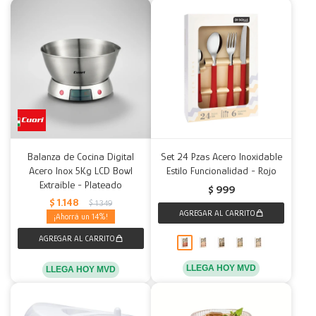
Balanza de Cocina Digital
Set 24 Pzas Acero Inoxidable
Acero Inox 5Kg LCD Bowl
Estilo Funcionalidad - Rojo
Extraíble - Plateado
$
999
$
1.148
$
1.349
14
LLEGA HOY MVD
LLEGA HOY MVD