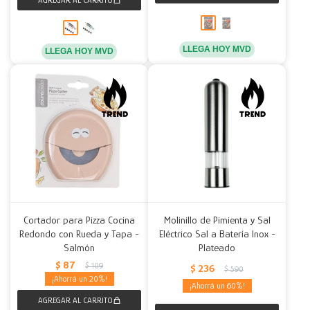
LLEGA HOY MVD
LLEGA HOY MVD
Cortador para Pizza Cocina
Molinillo de Pimienta y Sal
Redondo con Rueda y Tapa -
Eléctrico Sal a Batería Inox -
Salmón
Plateado
$
87
$
109
$
236
$
590
20
60