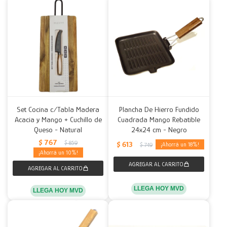
Set Cocina c/Tabla Madera
Plancha De Hierro Fundido
Acacia y Mango + Cuchillo de
Cuadrada Mango Rebatible
Queso - Natural
24x24 cm - Negro
$
767
$
859
$
613
18
$
749
10
LLEGA HOY MVD
LLEGA HOY MVD