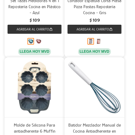
Set Tazas Medidoras 4 en 1
Cortador Espátula Corta Masa
Repostería Cocina en Plástico
Pizza Pastas Repostería
- Azul
Cocina - Gris
$
109
$
109
LLEGA HOY MVD
LLEGA HOY MVD
Molde de Silicona Para
Batidor Mezclador Manual de
antiadherente 6 Muffin
Cocina Antiadherente en