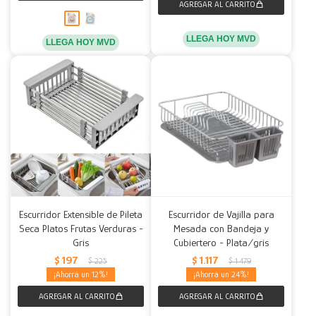
LLEGA HOY MVD
LLEGA HOY MVD
Escurridor Extensible de Pileta
Escurridor de Vajilla para
Seca Platos Frutas Verduras -
Mesada con Bandeja y
Gris
Cubiertero - Plata/gris
$
197
$
1.117
$
225
$
1.479
12
24