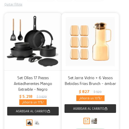
Quitar filtros
Decoración
Accesorios
Mesas
Calefactores
Acolchados y Frazadas
Accesorios para el hogar
Muebles Infantiles
Fundas
Herramientas
Set Ollas 17 Piezas
Set Jarra Vidrio + 6 Vasos
Antiadherentes Mango
Bebidas Frias Brunch - ámbar
Extraible - Negro
$
827
$
920
$
5.218
$
5.929
10
11