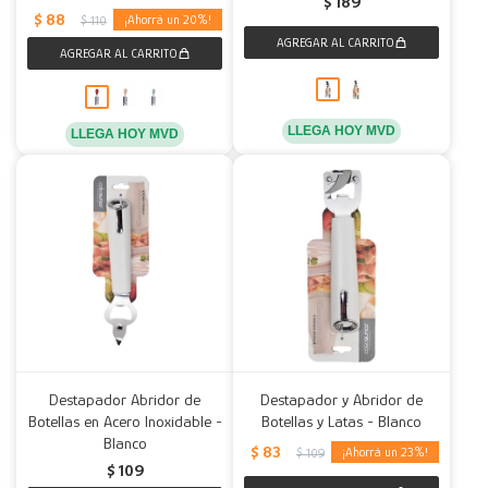
$
189
$
88
20
$
110
LLEGA HOY MVD
LLEGA HOY MVD
Destapador Abridor de
Destapador y Abridor de
Botellas en Acero Inoxidable -
Botellas y Latas - Blanco
Blanco
$
83
23
$
109
$
109