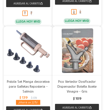
LLEGA HOY MVD
LLEGA HOY MVD
Pistola Set Manga decorativa
Pico Vertedor Dosificador
para Galletas Repostería -
Dispensador Botella Aceite
Salmón
Vinagre - Gris
$
139
$
179
$
109
22