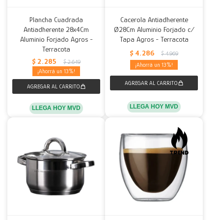
Plancha Cuadrada
Cacerola Antiadherente
Antiadherente 28x4Cm
Ø28Cm Aluminio Forjado c/
Aluminio Forjado Agros -
Tapa Agros - Terracota
Terracota
$
4.286
$
4.969
$
2.285
$
2.649
13
13
LLEGA HOY MVD
LLEGA HOY MVD