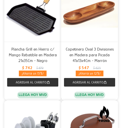
Plancha Grill en Hierro c/
Copetinero Oval 3 Divisiones
Mango Rebatible en Madera
en Madera para Picada
21x35Cm - Negro
41x13x4Cm - Marrón
$
742
$
547
$
879
$
625
15
12
LLEGA HOY MVD
LLEGA HOY MVD