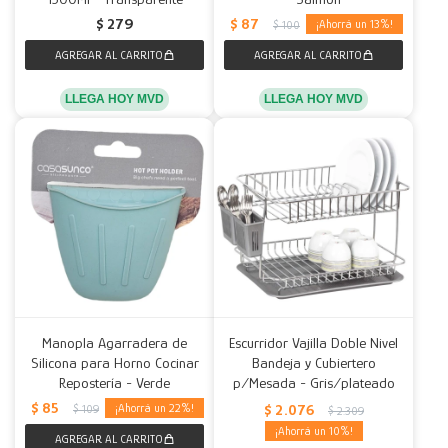
$
87
$
279
13
$
100
LLEGA HOY MVD
LLEGA HOY MVD
Manopla Agarradera de
Escurridor Vajilla Doble Nivel
Silicona para Horno Cocinar
Bandeja y Cubiertero
Repostería - Verde
p/Mesada - Gris/plateado
$
85
$
2.076
22
$
109
$
2.309
10