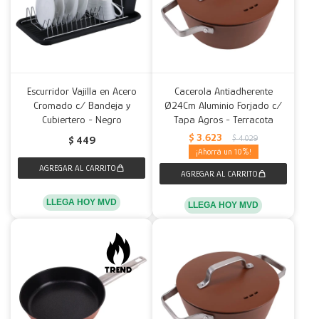
Escurridor Vajilla en Acero
Cacerola Antiadherente
Cromado c/ Bandeja y
Ø24Cm Aluminio Forjado c/
Cubiertero - Negro
Tapa Agros - Terracota
$
3.623
$
4.029
$
449
10
LLEGA HOY MVD
LLEGA HOY MVD