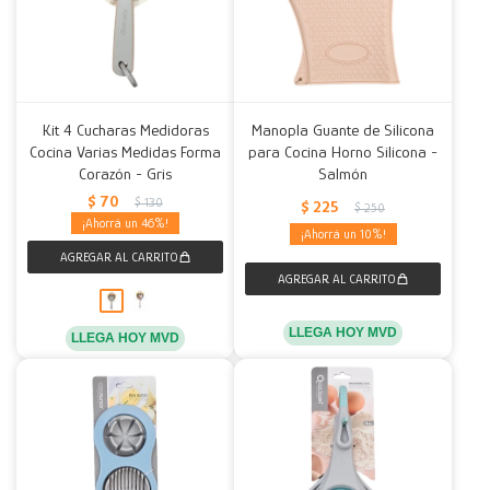
Kit 4 Cucharas Medidoras
Manopla Guante de Silicona
Cocina Varias Medidas Forma
para Cocina Horno Silicona -
Corazón - Gris
Salmón
$
70
$
130
$
225
$
250
46
10
LLEGA HOY MVD
LLEGA HOY MVD