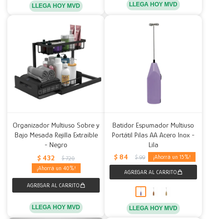
LLEGA HOY MVD
LLEGA HOY MVD
Organizador Multiuso Sobre y
Batidor Espumador Multiuso
Bajo Mesada Rejilla Extraíble
Portátil Pilas AA Acero Inox -
- Negro
Lila
$
84
$
432
15
$
99
$
720
40
LLEGA HOY MVD
LLEGA HOY MVD