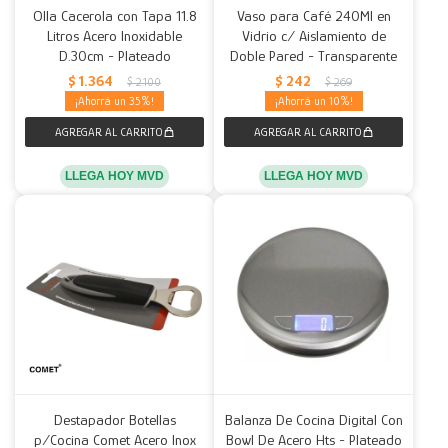
Olla Cacerola con Tapa 11.8
Vaso para Café 240Ml en
Litros Acero Inoxidable
Vidrio c/ Aislamiento de
D.30cm - Plateado
Doble Pared - Transparente
$
1.364
$
242
$
2.100
$
269
35
10
LLEGA HOY MVD
LLEGA HOY MVD
Destapador Botellas
Balanza De Cocina Digital Con
p/Cocina Comet Acero Inox
Bowl De Acero Hts - Plateado