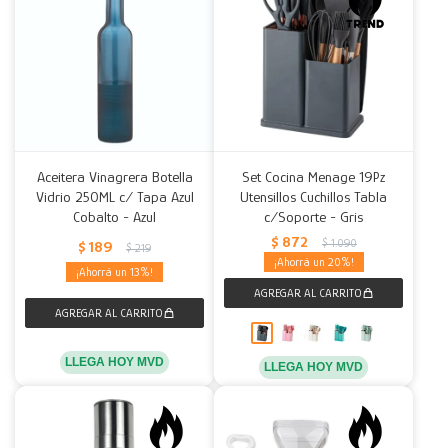
Aceitera Vinagrera Botella
Set Cocina Menage 19Pz
Vidrio 250ML c/ Tapa Azul
Utensillos Cuchillos Tabla
Cobalto - Azul
c/Soporte - Gris
$
872
$
1.090
$
189
$
219
20
13
LLEGA HOY MVD
LLEGA HOY MVD