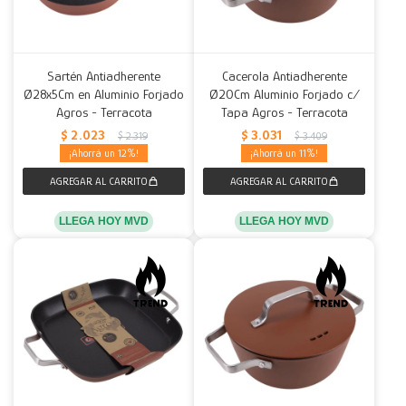
Sartén Antiadherente
Cacerola Antiadherente
Ø28x5Cm en Aluminio Forjado
Ø20Cm Aluminio Forjado c/
Agros - Terracota
Tapa Agros - Terracota
$
2.023
$
3.031
$
2.319
$
3.409
12
11
LLEGA HOY MVD
LLEGA HOY MVD