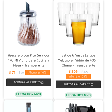
Azucarero con Pico Servidor
Set de 6 Vasos Largos
170 Ml Vidrio para Cocina y
Multiuso en Vidrio de 405ml
Mesa - Transparente
Ohana - Transparente
$
305
$
399
$
71
10
$
79
23
LLEGA HOY MVD
LLEGA HOY MVD