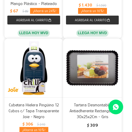
Mango Plástico - Plateado
$
1.430
$
1.590
$
67
24
10
$
89
LLEGA HOY MVD
LLEGA HOY MVD
Cubetera Hielera Pingüino 12
Tartera Desmontable
Cubos c/ Tapa Transparente
Antiadherente Rectangular
Joie - Negro
30x25x2Cm - Gris
$
306
$
340
$
309
10