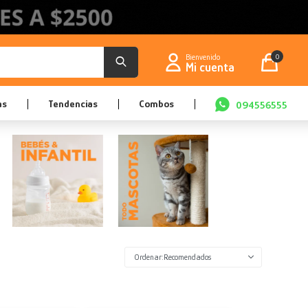
0
as
Tendencias
Combos
094556555
Recomendados