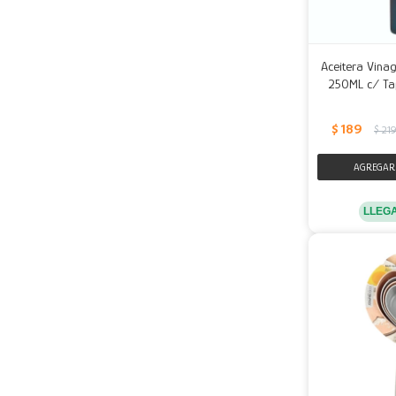
Aceitera Vinag
250ML c/ Tap
$
189
$
21
LLEG