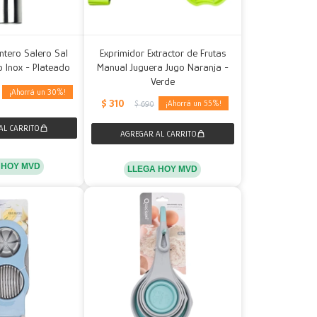
entero Salero Sal
Exprimidor Extractor de Frutas
o Inox - Plateado
Manual Juguera Jugo Naranja -
Verde
30
$
310
55
$
690
 HOY MVD
LLEGA HOY MVD