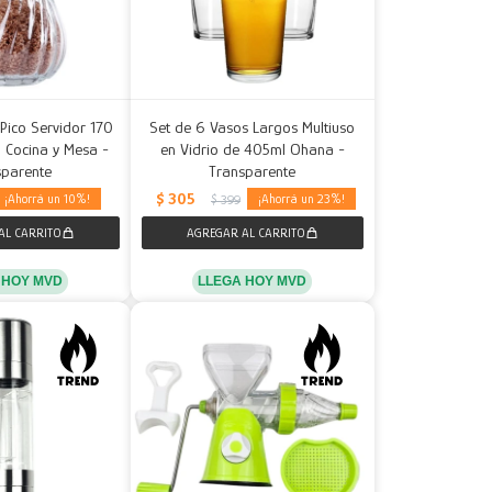
Pico Servidor 170
Set de 6 Vasos Largos Multiuso
a Cocina y Mesa -
en Vidrio de 405ml Ohana -
sparente
Transparente
$
305
10
23
$
399
 HOY MVD
LLEGA HOY MVD