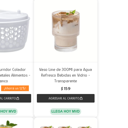
urridor Colador
Vaso Line de 300Ml para Agua
etales Alimentos -
Refresco Bebidas en Vidrio -
lanco
Transparente
$
159
12
LLEGA HOY MVD
 HOY MVD