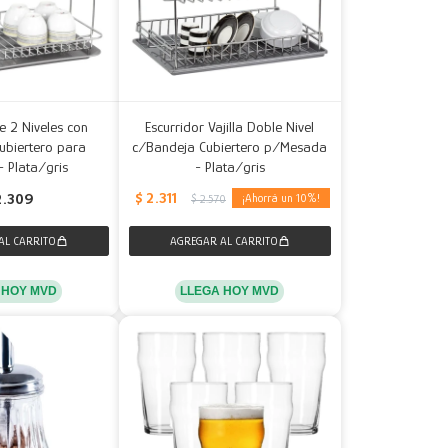
e 2 Niveles con
Escurridor Vajilla Doble Nivel
ubiertero para
c/Bandeja Cubiertero p/Mesada
 Plata/gris
- Plata/gris
$
2.311
2.309
10
$
2.570
 HOY MVD
LLEGA HOY MVD