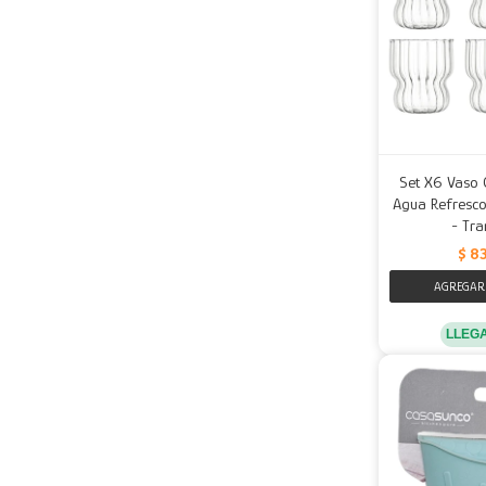
Set X6 Vaso 
Agua Refresco
- Tra
$
8
LLEG