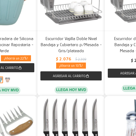
adera de Silicona
Escurridor Vajilla Doble Nivel
Escurridor d
cinar Repostería -
Bandeja y Cubiertero p/Mesada -
Bandeja y C
Verde
Gris/plateado
Mesada -
$
2.076
22
$
2.309
$
10
LLEGA
LLEGA HOY MVD
A HOY MVD