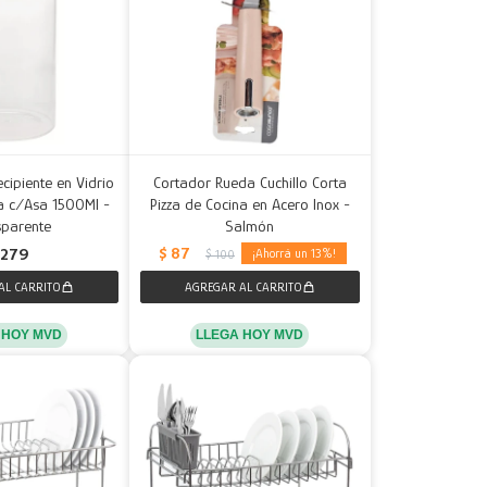
cipiente en Vidrio
Cortador Rueda Cuchillo Corta
a c/Asa 1500Ml -
Pizza de Cocina en Acero Inox -
sparente
Salmón
$
87
279
13
$
100
 HOY MVD
LLEGA HOY MVD