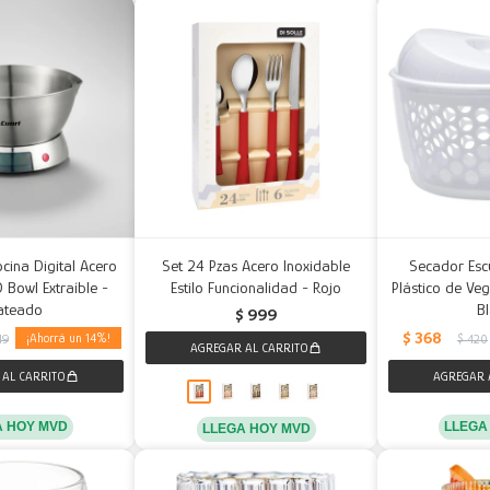
cina Digital Acero
Set 24 Pzas Acero Inoxidable
Secador Esc
 Bowl Extraíble -
Estilo Funcionalidad - Rojo
Plástico de Veg
ateado
B
$
999
$
368
14
49
$
420
A HOY MVD
LLEGA
LLEGA HOY MVD