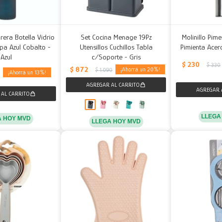
rera Botella Vidrio
Set Cocina Menage 19Pz
Molinillo Pim
a Azul Cobalto -
Utensillos Cuchillos Tabla
Pimienta Acer
Azul
c/Soporte - Gris
$
230
$
330
$
872
20
$
1.090
13
9
LLEGA
A HOY MVD
LLEGA HOY MVD