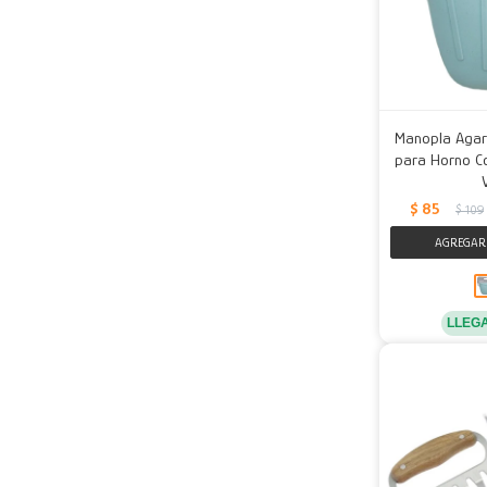
Manopla Agarr
para Horno Co
$
85
$
109
LLEG