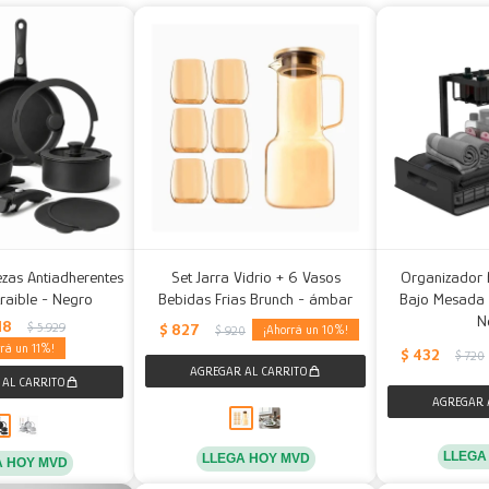
iezas Antiadherentes
Set Jarra Vidrio + 6 Vasos
Organizador 
raible - Negro
Bebidas Frias Brunch - ámbar
Bajo Mesada Re
N
18
$
5.929
$
827
10
$
920
11
$
432
$
720
LLEGA
LLEGA HOY MVD
A HOY MVD