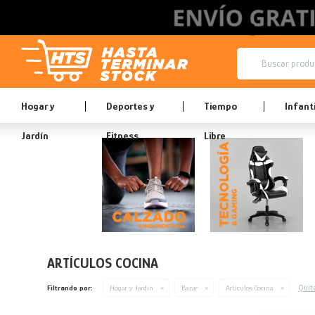
Hogar y
Deportes y
Tiempo
Infanti
Jardín
Fitness
Libre
ARTÍCULOS COCINA
Quita
Filtrando por:
Hogar y Jardín
Bazar
Artículos Cocina