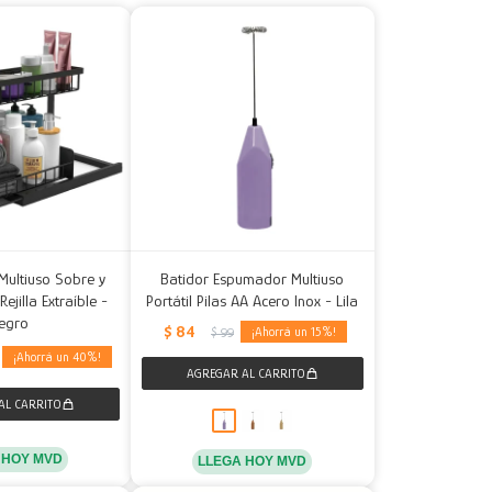
Multiuso Sobre y
Batidor Espumador Multiuso
jilla Extraíble -
Portátil Pilas AA Acero Inox - Lila
egro
$
84
15
$
99
40
 HOY MVD
LLEGA HOY MVD