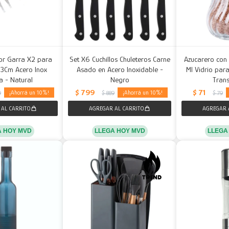
r Garra X2 para
Set X6 Cuchillos Chuleteros Carne
Azucarero con 
13Cm Acero Inox
Asado en Acero Inoxidable -
Ml Vidrio par
 - Natural
Negro
Tran
$
799
$
71
10
10
9
$
889
$
79
A HOY MVD
LLEGA HOY MVD
LLEGA