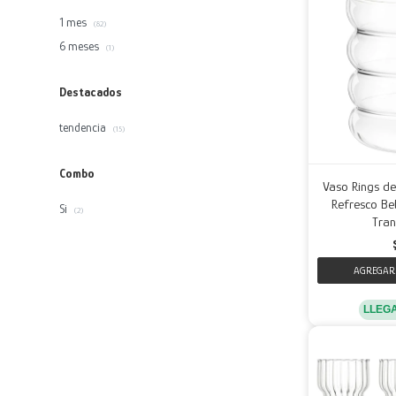
1 mes
(82)
6 meses
(1)
Destacados
tendencia
(15)
Combo
Vaso Rings d
Refresco Beb
Si
(2)
Tran
LLEG