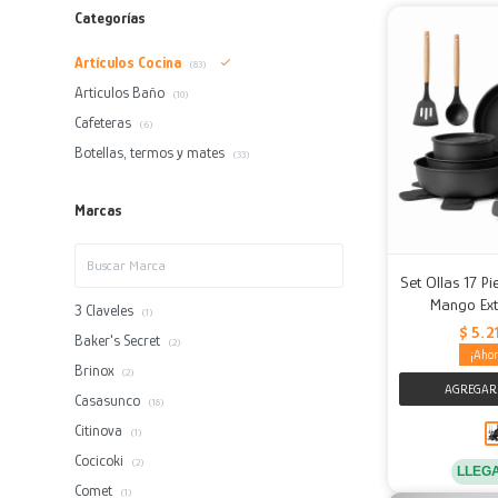
Categorías
Artículos Cocina
(83)
Artículos Baño
(10)
Cafeteras
(6)
Botellas, termos y mates
(33)
Marcas
Set Ollas 17 P
Mango Ext
3 Claveles
(1)
$
5.2
Baker's Secret
(2)
Brinox
(2)
Casasunco
(18)
Citinova
(1)
Cocicoki
(2)
LLEG
Comet
(1)