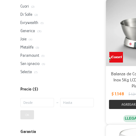
Cuori
(2)
Di Solle
(2)
Evrywealth
(1)
Generica
(31)
Joie
(4)
Metalife
(3)
Paramount
(1)
San ignacio
(5)
Selecta
(7)
Balanza de Co
Inox 5Kg LCD
Pl
Precio
($)
$
1.148
$
1.3
OK
LLEG
Garantía