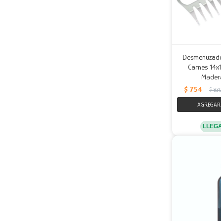
Desmenuzado
Carnes 14x
Madera
$
754
$
83
LLEG