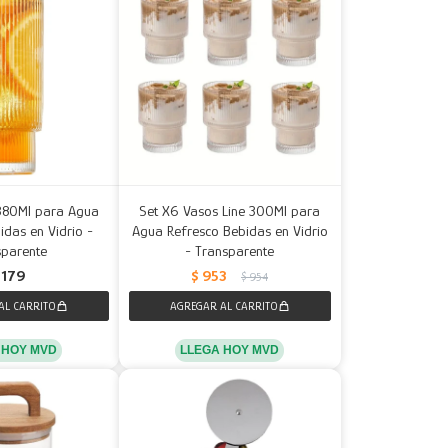
 380Ml para Agua
Set X6 Vasos Line 300Ml para
idas en Vidrio -
Agua Refresco Bebidas en Vidrio
sparente
- Transparente
179
$
953
$
954
 HOY MVD
LLEGA HOY MVD