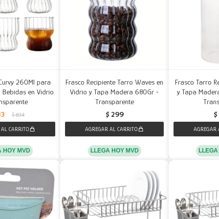
Curvy 260Ml para
Frasco Recipiente Tarro Waves en
Frasco Tarro Re
 Bebidas en Vidrio
Vidrio y Tapa Madera 680Gr -
y Tapa Mader
nsparente
Transparente
Tran
33
$
299
$
$
834
A HOY MVD
LLEGA HOY MVD
LLEGA