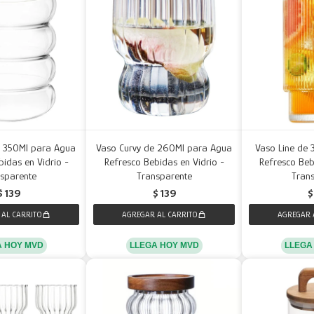
e 350Ml para Agua
Vaso Curvy de 260Ml para Agua
Vaso Line de
idas en Vidrio -
Refresco Bebidas en Vidrio -
Refresco Beb
sparente
Transparente
Tran
$
139
$
139
$
A HOY MVD
LLEGA HOY MVD
LLEGA