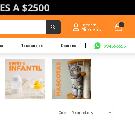
0
as
Tendencias
Combos
094556555
Recomendados