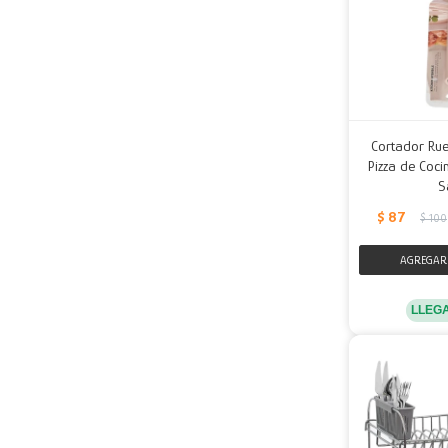
Cortador Rue
Pizza de Coci
S
$
87
$
100
LLEG