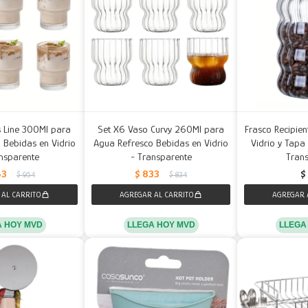
 Line 300Ml para
Set X6 Vaso Curvy 260Ml para
Frasco Recipie
 Bebidas en Vidrio
Agua Refresco Bebidas en Vidrio
Vidrio y Tap
nsparente
- Transparente
Tran
53
$
833
$
$
954
$
834
A HOY MVD
LLEGA HOY MVD
LLEGA