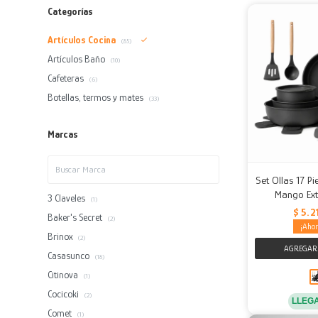
Categorías
Artículos Cocina
(85)
Artículos Baño
(10)
Cafeteras
(6)
Botellas, termos y mates
(33)
Marcas
Set Ollas 17 P
Mango Ext
3 Claveles
(1)
$
5.2
Baker's Secret
(2)
Brinox
(2)
Casasunco
(18)
Citinova
(1)
Cocicoki
(2)
LLEG
Comet
(1)