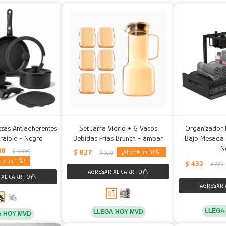
iezas Antiadherentes
Set Jarra Vidrio + 6 Vasos
Organizador 
raible - Negro
Bebidas Frias Brunch - ámbar
Bajo Mesada Re
N
18
$
5.929
$
827
10
$
920
11
$
432
$
720
LLEGA
LLEGA HOY MVD
A HOY MVD