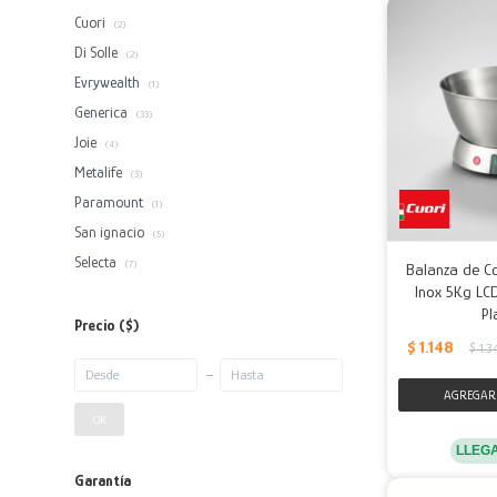
Cuori
(2)
Di Solle
(2)
Evrywealth
(1)
Generica
(33)
Joie
(4)
Metalife
(3)
Paramount
(1)
San ignacio
(5)
Selecta
(7)
Balanza de Co
Inox 5Kg LCD
Pl
Precio
($)
$
1.148
$
1.3
OK
LLEG
Garantía