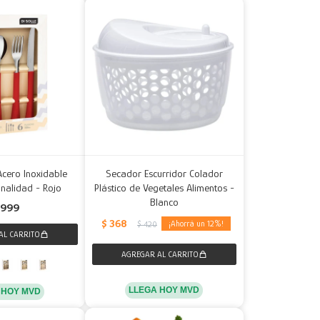
Acero Inoxidable
Secador Escurridor Colador
onalidad - Rojo
Plástico de Vegetales Alimentos -
Blanco
999
$
368
12
$
420
LLEGA HOY MVD
 HOY MVD