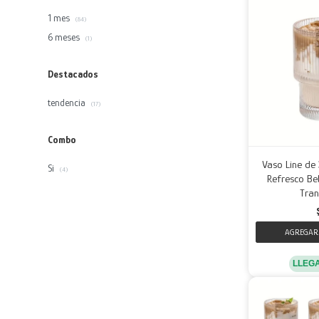
1 mes
(84)
6 meses
(1)
Destacados
tendencia
(17)
Combo
Vaso Line de
Si
(4)
Refresco Beb
Tran
LLEG