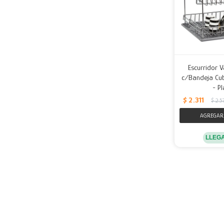
Escurridor V
c/Bandeja Cu
- P
$
2.311
$
2.5
LLEG