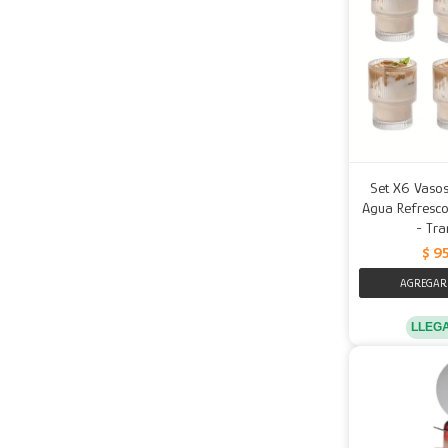
Set X6 Vasos
Agua Refresco
- Tra
$
9
LLEG