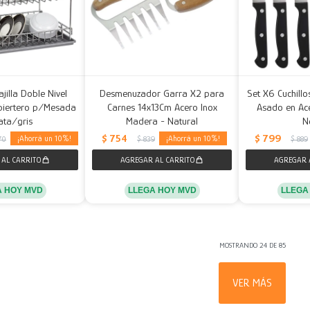
ajilla Doble Nivel
Desmenuzador Garra X2 para
Set X6 Cuchillo
biertero p/Mesada
Carnes 14x13Cm Acero Inox
Asado en Ace
lata/gris
Madera - Natural
N
$
754
$
799
10
10
70
$
839
$
889
A HOY MVD
LLEGA HOY MVD
LLEGA
MOSTRANDO
24
DE
85
VER MÁS