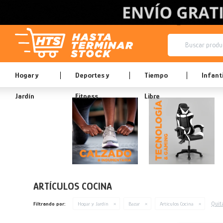
Hogar y
Deportes y
Tiempo
Infanti
Jardín
Fitness
Libre
ARTÍCULOS COCINA
Quita
Filtrando por:
Hogar y Jardín
Bazar
Artículos Cocina