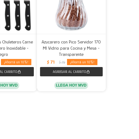
s Chuleteros Carne
Azucarero con Pico Servidor 170
ro Inoxidable -
Ml Vidrio para Cocina y Mesa -
egro
Transparente
$
71
10
10
$
79
 HOY MVD
LLEGA HOY MVD