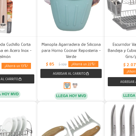
da Cuchillo Corta
Manopla Agarradera de Silicona
Escurridor Va
na en Acero Inox -
para Horno Cocinar Repostería -
Bandeja y Cubi
almón
Verde
Gris/
$
85
$
2.0
22
$
109
13
A HOY MVD
LLEGA
LLEGA HOY MVD