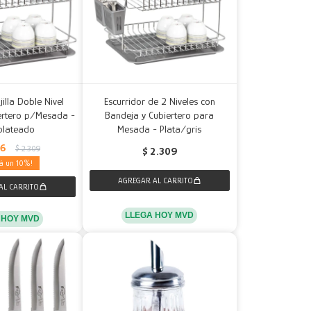
jilla Doble Nivel
Escurridor de 2 Niveles con
ertero p/Mesada -
Bandeja y Cubiertero para
plateado
Mesada - Plata/gris
76
$
2.309
$
2.309
10
LLEGA HOY MVD
 HOY MVD