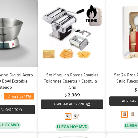
cina Digital Acero
Set Maquina Pastas Ravioles
Set 24 Pzas 
 Bowl Extraíble -
Tallarines Caseros + Espátula -
Estilo Funci
ateado
Gris
$
$
2.389
14
49
A HOY MVD
LLEGA
LLEGA HOY MVD