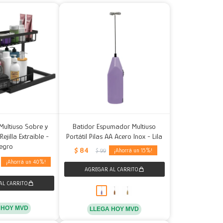
Multiuso Sobre y
Batidor Espumador Multiuso
jilla Extraíble -
Portátil Pilas AA Acero Inox - Lila
egro
$
84
15
$
99
40
 HOY MVD
LLEGA HOY MVD