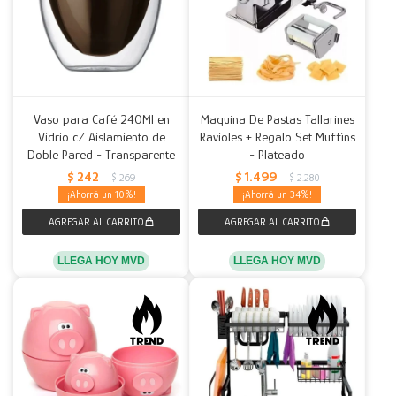
Vaso para Café 240Ml en
Maquina De Pastas Tallarines
Vidrio c/ Aislamiento de
Ravioles + Regalo Set Muffins
Doble Pared - Transparente
- Plateado
$
242
$
1.499
$
269
$
2.280
10
34
LLEGA HOY MVD
LLEGA HOY MVD