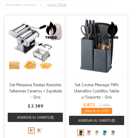
Quitar filtros
Destacados:
tendencia
Decoración
Accesorios
Mesas
Calefactores
Acolchados y Frazadas
Accesorios para el hogar
Muebles Infantiles
Fundas
Herramientas
Set Maquina Pastas Ravioles
Set Cocina Menage 19Pz
Tallarines Caseros + Espátula
Utensillos Cuchillos Tabla
- Gris
c/Soporte - Gris
$
872
$
1.090
$
2.389
20