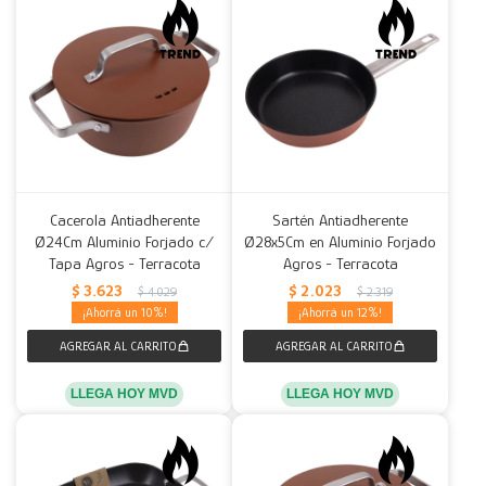
Cacerola Antiadherente
Sartén Antiadherente
Ø24Cm Aluminio Forjado c/
Ø28x5Cm en Aluminio Forjado
Tapa Agros - Terracota
Agros - Terracota
$
3.623
$
2.023
$
4.029
$
2.319
10
12
LLEGA HOY MVD
LLEGA HOY MVD