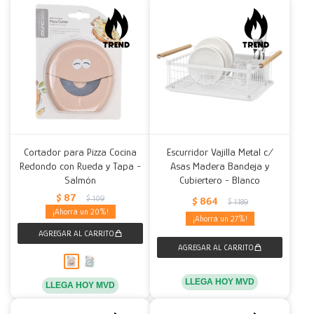
Cortador para Pizza Cocina
Escurridor Vajilla Metal c/
Redondo con Rueda y Tapa -
Asas Madera Bandeja y
Salmón
Cubiertero - Blanco
$
87
$
109
$
864
$
1.189
20
27
LLEGA HOY MVD
LLEGA HOY MVD