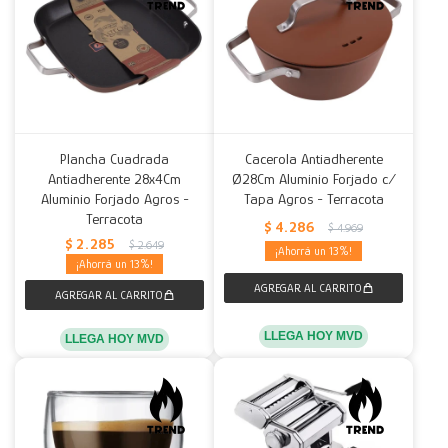
Plancha Cuadrada
Cacerola Antiadherente
Antiadherente 28x4Cm
Ø28Cm Aluminio Forjado c/
Aluminio Forjado Agros -
Tapa Agros - Terracota
Terracota
$
4.286
$
4.969
$
2.285
$
2.649
13
13
LLEGA HOY MVD
LLEGA HOY MVD