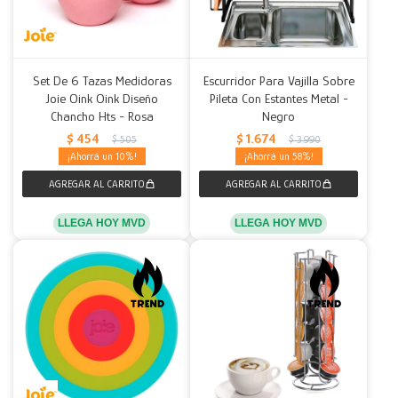
Set De 6 Tazas Medidoras
Escurridor Para Vajilla Sobre
Joie Oink Oink Diseño
Pileta Con Estantes Metal -
Chancho Hts - Rosa
Negro
$
454
$
1.674
$
505
$
3.990
10
58
LLEGA HOY MVD
LLEGA HOY MVD