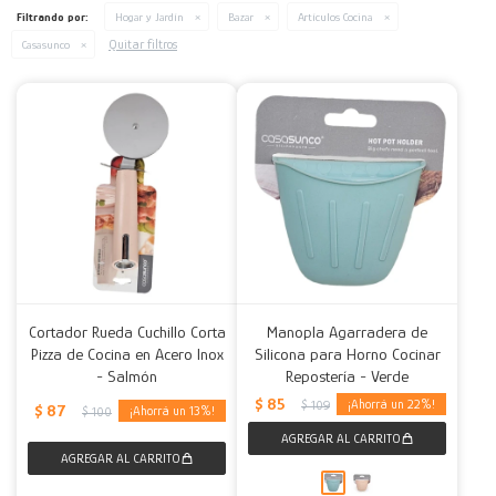
Filtrando por:
Hogar y Jardín
Bazar
Artículos Cocina
Decoración
Accesorios
Mesas
Calefactores
Acolchados y Frazadas
Quitar filtros
Casasunco
Accesorios para el hogar
Muebles Infantiles
Fundas
Herramientas
Cortador Rueda Cuchillo Corta
Manopla Agarradera de
Pizza de Cocina en Acero Inox
Silicona para Horno Cocinar
- Salmón
Repostería - Verde
$
85
22
$
109
$
87
13
$
100