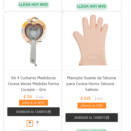
LLEGA HOY MVD
LLEGA HOY MVD
Kit 4 Cucharas Medidoras
Manopla Guante de Silicona
Cocina Varias Medidas Forma
para Cocina Horno Silicona -
Corazón - Gris
Salmón
$
70
$
130
$
225
$
250
46
10