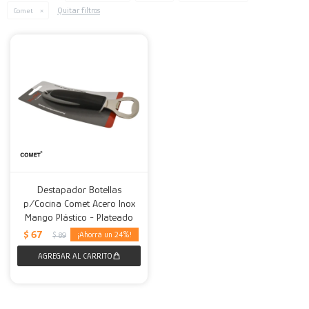
Quitar filtros
Comet
Decoración
Accesorios
Mesas
Calefactores
Acolchados y Frazadas
Accesorios para el hogar
Muebles Infantiles
Fundas
Herramientas
Destapador Botellas
p/Cocina Comet Acero Inox
Mango Plástico - Plateado
$
67
24
$
89