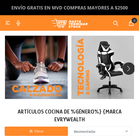
0

Bazar
Discos y Pesas
Bicicletas y Motos Eléctricas
Juegos Infantiles
Gaming
Cuidado personal
Contacto
Como comprar
Jardín
Accesorios de Entrenamiento
Accesorios Bicicletas y Motos
Bicicletas y Triciclos
Smartwatch
Envíos y devoluciones
Artículos Cocina
Mancuernas y Pesas Rusas
Juguetes
Maquillaje y skin care
Organización
Camping
Corrales y Gimnasios
Parlantes
Preguntas frecuentes
Artículos Baño
Piscinas y Jacuzzi
Discos
Didácticos
Afeitadoras y cortadoras de pelo
Muebles
Acuáticos
Cochecitos
Auriculares
Cafeteras
Muebles de jardín
Barras
Manualidades
Electrodomésticos
Alfombras
Accesorios Tecnológicos
Botellas, termos y mates
Complementos de jardín
Camas
Kits
Tablas
Bloques de Construcción
Calefacción
Toboganes y Hamacas
Camas elásticas
Sillones
Puzzles
ARTÍCULOS COCINA DE %GÉNERO%} {MARCA
EVRYWEALTH
Iluminación
Bañitos y Pelelas
Sillas de playa
Sillas
Estufas
Recomendados
Textiles
Caminadores y andadores
Estanterias
Calienta Camas